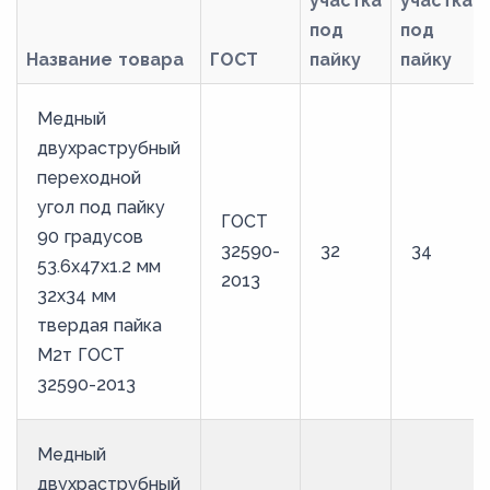
участка
участка
под
под
Название товара
ГОСТ
пайку
пайку
Медный
двухраструбный
переходной
угол под пайку
ГОСТ
90 градусов
32590-
32
34
53.6х47х1.2 мм
2013
32х34 мм
твердая пайка
М2т ГОСТ
32590-2013
Медный
двухраструбный