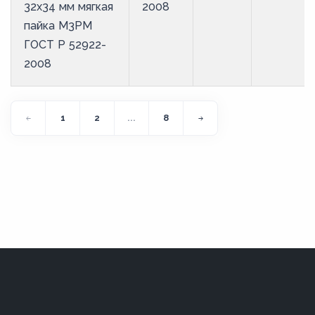
32х34 мм мягкая
2008
пайка М3РМ
ГОСТ Р 52922-
2008
1
2
...
8