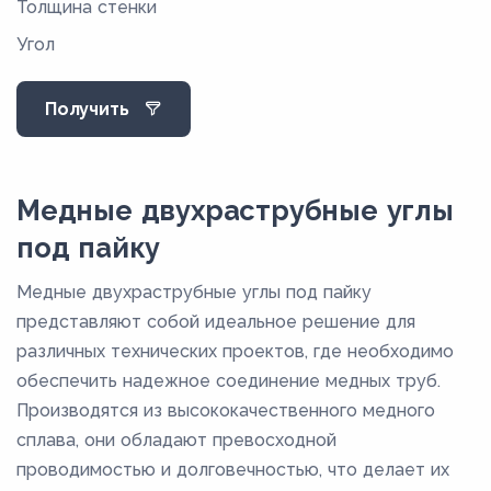
Толщина стенки
27
Угол
32
32,5
Получить
33,5
35,5
37,5
Медные двухраструбные углы
47,5
под пайку
53,5
Медные двухраструбные углы под пайку
5,8
представляют собой идеальное решение для
63,5
различных технических проектов, где необходимо
обеспечить надежное соединение медных труб.
6,8
Производятся из высококачественного медного
7
сплава, они обладают превосходной
7,8
проводимостью и долговечностью, что делает их