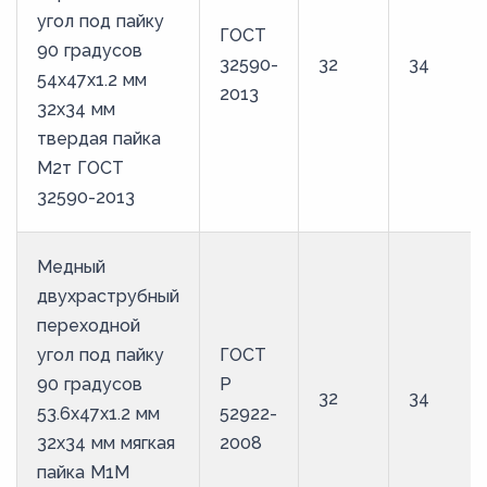
угол под пайку
ГОСТ
90 градусов
32590-
32
34
54х47х1.2 мм
2013
32х34 мм
твердая пайка
М2т ГОСТ
32590-2013
Медный
двухраструбный
переходной
угол под пайку
ГОСТ
90 градусов
Р
32
34
53.6х47х1.2 мм
52922-
32х34 мм мягкая
2008
пайка М1М