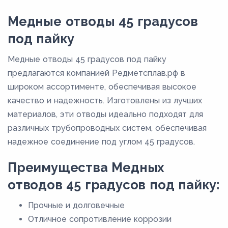
47
Медные отводы 45 градусов
55
под пайку
57
Медные отводы 45 градусов под пайку
6
предлагаются компанией Редметсплав.рф в
60
широком ассортименте, обеспечивая высокое
качество и надежность. Изготовлены из лучших
65
материалов, эти отводы идеально подходят для
68
различных трубопроводных систем, обеспечивая
7
надежное соединение под углом 45 градусов.
76
Преимущества Медных
9
отводов 45 градусов под пайку:
92
Прочные и долговечные
Отличное сопротивление коррозии