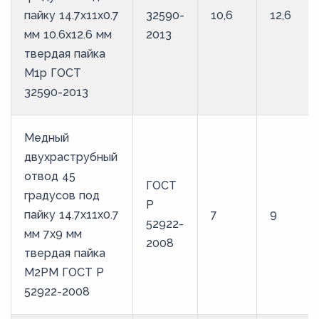
пайку 14.7х11х0.7
32590-
10,6
12,6
мм 10.6х12.6 мм
2013
твердая пайка
М1р ГОСТ
32590-2013
Медный
двухраструбный
отвод 45
ГОСТ
градусов под
Р
пайку 14.7х11х0.7
7
9
52922-
мм 7х9 мм
2008
твердая пайка
М2РМ ГОСТ Р
52922-2008