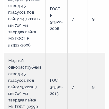
отвод 45
ГОСТ
градусов под
Р
пайку 14.7х11х0.7
7
9
52922-
мм 7х9 мм
2008
твердая пайка
М2 ГОСТ Р
52922-2008
Медный
однораструбный
отвод 45
градусов под
ГОСТ
пайку 15х11х0.7
32590-
7
9
мм 7х9 мм
2013
твердая пайка
М1 ГОСТ 32590-