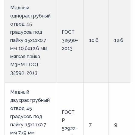
Медный
однораструбный
отвод 45
градусов под
ГОСТ
пайку 15х11х0.7
32590-
10,6
12,6
мм 10.6х12.6 мм
2013
мягкая пайка
М3РМ ГОСТ
32590-2013
Медный
двухраструбный
отвод 45
ГОСТ
градусов под
Р
пайку 15х11х0.7
7
9
52922-
мм 7х9 мм