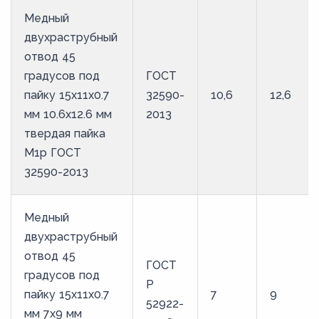
Медный
двухраструбный
отвод 45
градусов под
ГОСТ
пайку 15х11х0.7
32590-
10,6
12,6
мм 10.6х12.6 мм
2013
твердая пайка
М1р ГОСТ
32590-2013
Медный
двухраструбный
отвод 45
ГОСТ
градусов под
Р
пайку 15х11х0.7
7
9
52922-
мм 7х9 мм