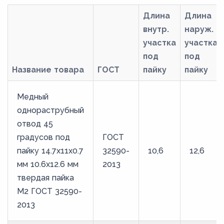
Длина
Длина
внутр.
наруж.
участка
участка
под
под
Название товара
ГОСТ
пайку
пайку
Медный
однораструбный
отвод 45
градусов под
ГОСТ
пайку 14.7х11х0.7
32590-
10,6
12,6
мм 10.6х12.6 мм
2013
твердая пайка
М2 ГОСТ 32590-
2013