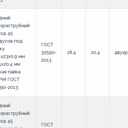
дный
ухраструбный
од 45
дусов под
ГОСТ
ку
32590-
18,4
20,4
двухр
4х23х0.9 мм
2013
4х20.4 мм
кая пайка
РМ ГОСТ
90-2013
дный
ухраструбный
од 45
ГОСТ