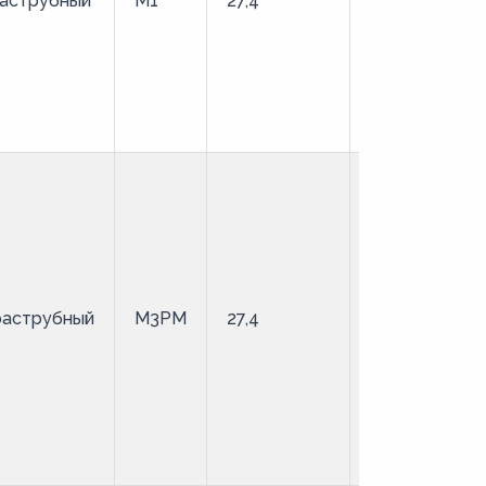
аструбный
М1
27,4
твердая
раструбный
М3РМ
27,4
мягкая