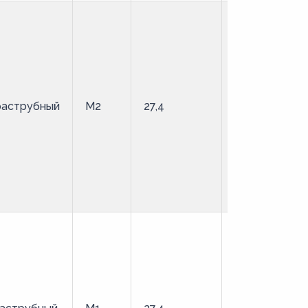
раструбный
М2
27,4
твердая