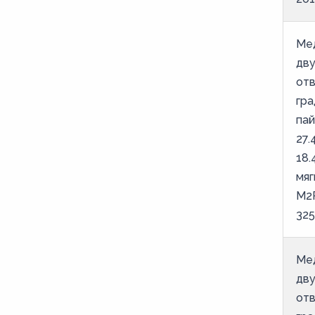
88,9
9
Ме
дв
отв
гра
пай
27.
18.
мяг
М2
325
Ме
дв
отв