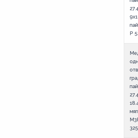
пай
27.
9х1
па
Р 5
Ме
од
отв
гра
пай
27.
18.
мяг
М3
325