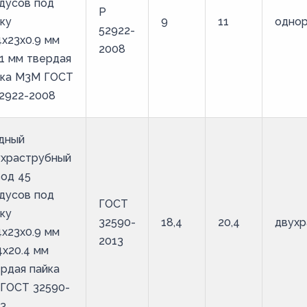
дусов под
Р
ку
9
11
одно
52922-
4х23х0.9 мм
2008
1 мм твердая
йка М3М ГОСТ
2922-2008
дный
ухраструбный
од 45
дусов под
ГОСТ
ку
32590-
18,4
20,4
двухр
4х23х0.9 мм
2013
4х20.4 мм
рдая пайка
 ГОСТ 32590-
3