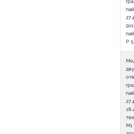
гра
35
пай
40
27.
40,5
9х1
па
42
Р 5
53,6
54
Ме
6
дв
64
отв
гра
66,7
пай
70
27.
76,1
18.
8
тве
М1
80
201