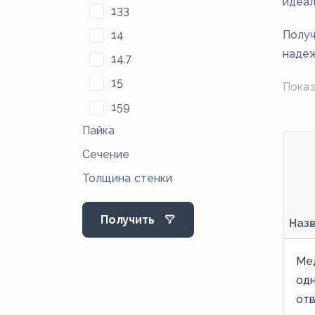
идеал
133
14
Получ
надеж
14,7
15
Показ
159
Пайка
16
Сечение
18
Толщина стенки
21
22
Получить
Наз
25
27,4
Ме
28
од
34
отв