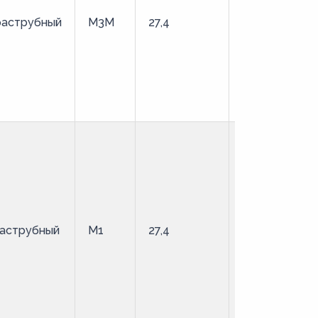
раструбный
М3М
27,4
твердая
аструбный
М1
27,4
твердая