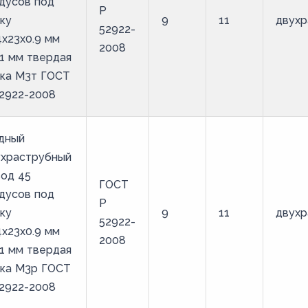
дусов под
Р
ку
9
11
двухр
52922-
4х23х0.9 мм
2008
1 мм твердая
йка М3т ГОСТ
2922-2008
дный
ухраструбный
од 45
ГОСТ
дусов под
Р
ку
9
11
двухр
52922-
4х23х0.9 мм
2008
1 мм твердая
йка М3р ГОСТ
2922-2008