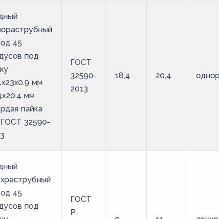
дный
нораструбный
од 45
дусов под
ГОСТ
ку
32590-
18,4
20,4
одно
4х23х0.9 мм
2013
4х20.4 мм
рдая пайка
 ГОСТ 32590-
3
дный
ухраструбный
од 45
ГОСТ
дусов под
Р