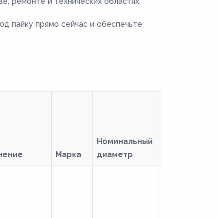
е, ремонте и технических областях.
од пайку прямо сейчас и обеспечьте
Номинальный
нение
Марка
диаметр
Пайка
С