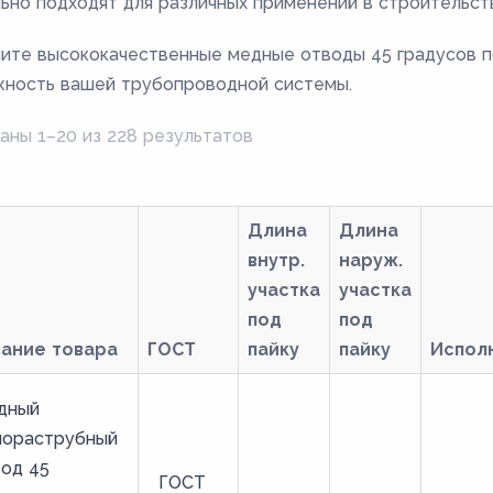
ьно подходят для различных применений в строительств
ите высококачественные медные отводы 45 градусов п
ность вашей трубопроводной системы.
аны 1–20 из 228 результатов
Длина
Длина
внутр.
наруж.
участка
участка
под
под
вание товара
ГОСТ
пайку
пайку
Испол
дный
нораструбный
од 45
ГОСТ