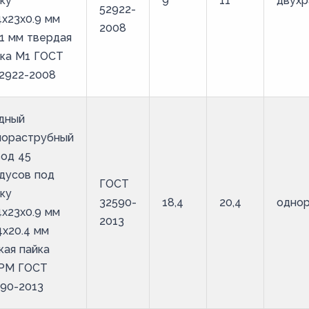
ку
9
11
двухр
52922-
4х23х0.9 мм
2008
1 мм твердая
йка М1 ГОСТ
2922-2008
дный
нораструбный
од 45
дусов под
ГОСТ
ку
32590-
18,4
20,4
одно
4х23х0.9 мм
2013
4х20.4 мм
кая пайка
РМ ГОСТ
90-2013