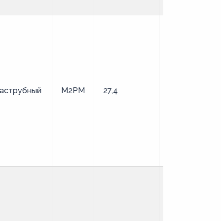
аструбный
М2РМ
27,4
мягкая