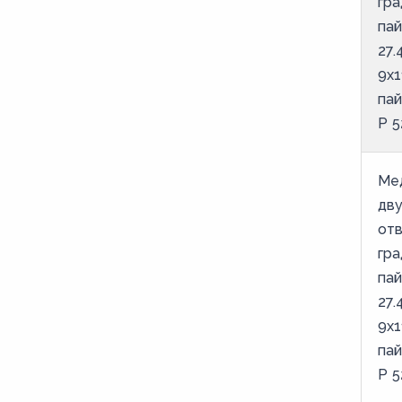
гра
пай
27.
9х1
па
Р 5
Ме
дв
отв
гра
пай
27.
9х1
па
Р 5