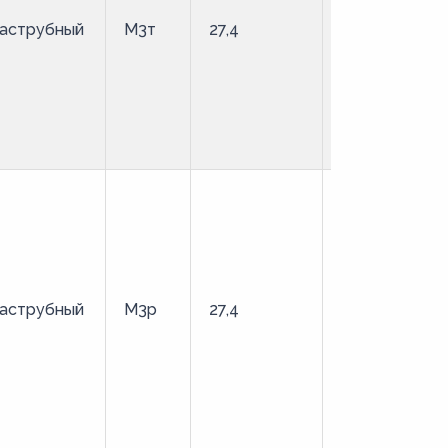
аструбный
М3т
27,4
твердая
аструбный
М3р
27,4
твердая