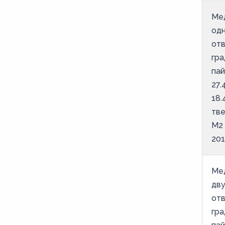
Ме
од
отв
гра
пай
27.
18.
тве
М2
201
Ме
дв
отв
гра