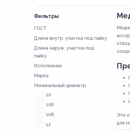
Мед
Фильтры
Медны
ГОСТ
ассор
Длина внутр. участка под пайку
отвод
Длина наруж. участка под
соеди
пайку
Пре
Исполнение
Марка
Номинальный диаметр
10
106
108
Эти о
для м
12