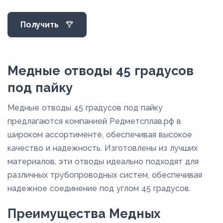
24
Получить
25
26
29
Медные отводы 45 градусов
34
под пайку
34,5
Медные отводы 45 градусов под пайку
36,5
предлагаются компанией Редметсплав.рф в
38,5
широком ассортименте, обеспечивая высокое
качество и надежность. Изготовлены из лучших
40,5
материалов, эти отводы идеально подходят для
51,5
различных трубопроводных систем, обеспечивая
56
надежное соединение под углом 45 градусов.
59,5
Преимущества Медных
7,8