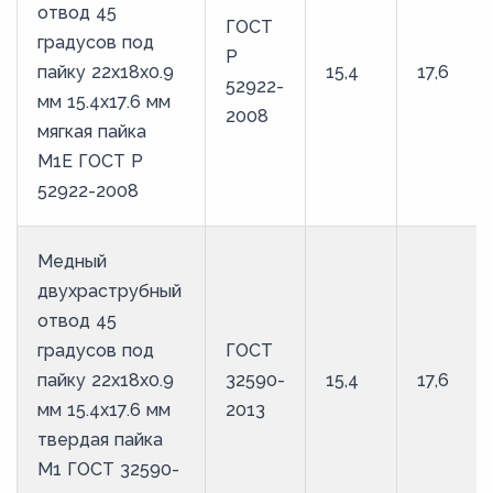
отвод 45
ГОСТ
градусов под
Р
пайку 22х18х0.9
15,4
17,6
52922-
мм 15.4х17.6 мм
2008
мягкая пайка
М1Е ГОСТ Р
52922-2008
Медный
двухраструбный
отвод 45
градусов под
ГОСТ
пайку 22х18х0.9
32590-
15,4
17,6
мм 15.4х17.6 мм
2013
твердая пайка
М1 ГОСТ 32590-