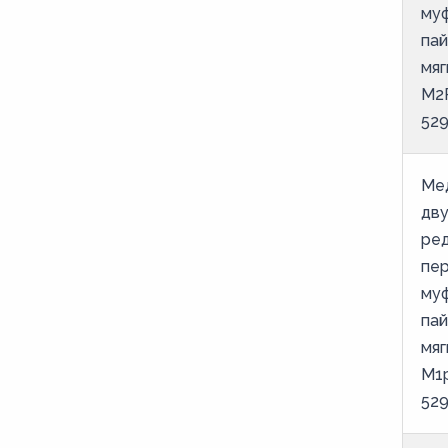
му
пай
мяг
М2
52
Ме
дв
ре
пе
му
пай
мяг
М1
52