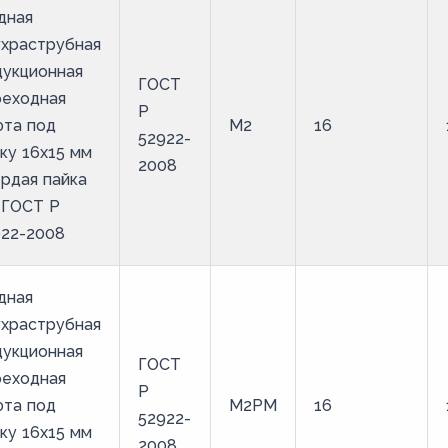
дная
ухраструбная
дукционная
ГОСТ
реходная
Р
фта под
М2
16
52922-
ку 16х15 мм
2008
рдая пайка
 ГОСТ Р
922-2008
дная
ухраструбная
дукционная
ГОСТ
реходная
Р
фта под
М2РМ
16
52922-
ку 16х15 мм
2008