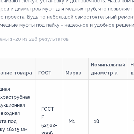
ечивают легкую установку и долговечность. Наша ком
ров и диаметров муфт для медных труб, что позволяет
о проекта. Будь то небольшой самостоятельный ремон
медные муфты под пайку - надежное и удобное решени
аны 1–20 из 228 результатов
Номинальный
Н
вание товара
ГОСТ
Марка
диаметр а
д
дная
ухраструбная
дукционная
ГОСТ
реходная
Р
фта под
М1
18
52922-
ку 18х15 мм
2008