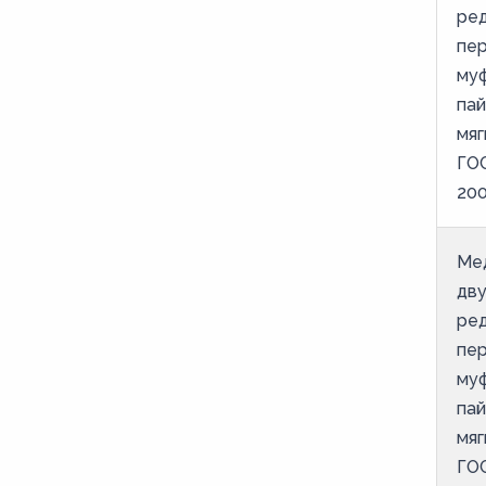
ре
пе
му
пай
мяг
ГОС
20
Ме
дв
ре
пе
му
пай
мяг
ГОС