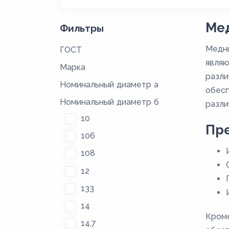
Ме
Фильтры
Медны
ГОСТ
являю
Марка
разли
Номинальный диаметр а
обесп
Номинальный диаметр б
разли
10
Пр
106
108
12
133
14
Кроме
14,7