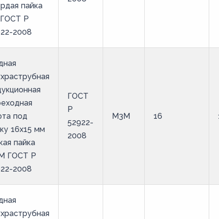
рдая пайка
 ГОСТ Р
922-2008
дная
ухраструбная
дукционная
ГОСТ
реходная
Р
фта под
М3М
16
52922-
ку 16х15 мм
2008
кая пайка
М ГОСТ Р
922-2008
дная
ухраструбная