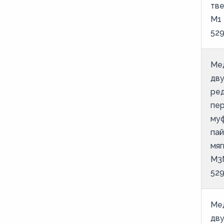
тве
53,6
М1
54
52
6
64
Ме
66,7
дв
ре
70
пе
76,1
му
8
пай
мяг
80
М3
88,9
52
9
Ме
дв