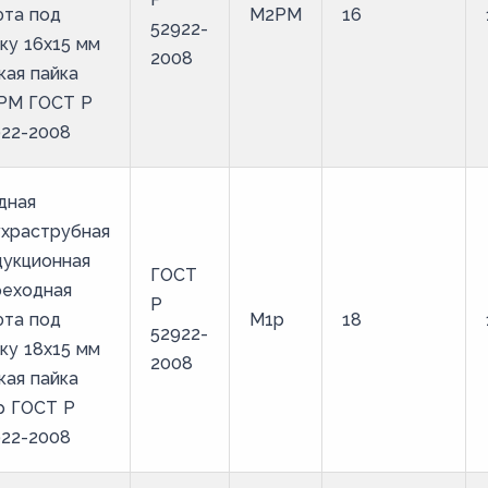
фта под
М2РМ
16
52922-
ку 16х15 мм
2008
кая пайка
РМ ГОСТ Р
922-2008
дная
ухраструбная
дукционная
ГОСТ
реходная
Р
фта под
М1р
18
52922-
ку 18х15 мм
2008
кая пайка
р ГОСТ Р
922-2008