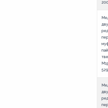
20
Ме
дв
ре
пе
му
пай
тве
М1
52
Ме
дв
ре
пе