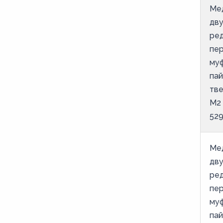
Ме
дв
ре
пе
му
пай
тве
М2
52
Ме
дв
ре
пе
му
пай