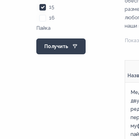
обесп
15
разме
любог
16
наши 
Пайка
18
21
Показ
Получить
22
25
27,4
Наз
28
34
Ме
дв
35
ре
40
пе
40,5
му
пай
42