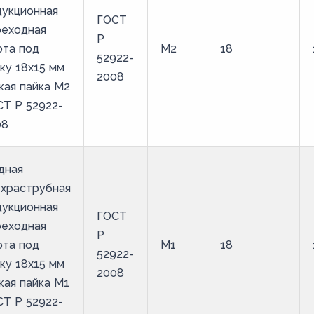
дукционная
ГОСТ
реходная
Р
фта под
М2
18
52922-
ку 18х15 мм
2008
кая пайка М2
Т Р 52922-
08
дная
ухраструбная
дукционная
ГОСТ
реходная
Р
фта под
М1
18
52922-
ку 18х15 мм
2008
кая пайка М1
Т Р 52922-