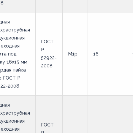
08
дная
ухраструбная
дукционная
ГОСТ
реходная
Р
фта под
М1р
16
52922-
ку 16х15 мм
2008
рдая пайка
р ГОСТ Р
922-2008
дная
ухраструбная
дукционная
ГОСТ
реходная
Р