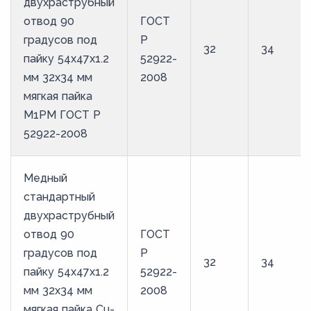
двухраструбный
отвод 90
ГОСТ
градусов под
Р
32
34
пайку 54х47х1.2
52922-
мм 32х34 мм
2008
мягкая пайка
М1РМ ГОСТ Р
52922-2008
Медный
стандартный
двухраструбный
отвод 90
ГОСТ
градусов под
Р
32
34
пайку 54х47х1.2
52922-
мм 32х34 мм
2008
мягкая пайка Cu-