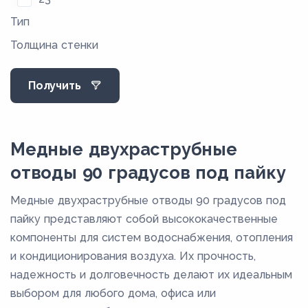
Тип
29
Толщина стенки
35
36
Получить
4
47
55
Медные двухраструбные
57
отводы 90 градусов под пайку
6
Медные двухраструбные отводы 90 градусов под
60
пайку представляют собой высококачественные
65
компоненты для систем водоснабжения, отопления
и кондиционирования воздуха. Их прочность,
68
надежность и долговечность делают их идеальным
7
выбором для любого дома, офиса или
76