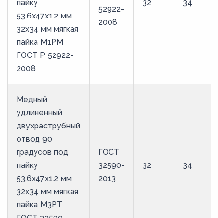
пайку
32
34
52922-
53.6х47х1.2 мм
2008
32х34 мм мягкая
пайка М1РМ
ГОСТ Р 52922-
2008
Медный
удлиненный
двухраструбный
отвод 90
градусов под
ГОСТ
пайку
32590-
32
34
53.6х47х1.2 мм
2013
32х34 мм мягкая
пайка М3РТ
ГОСТ 32590-