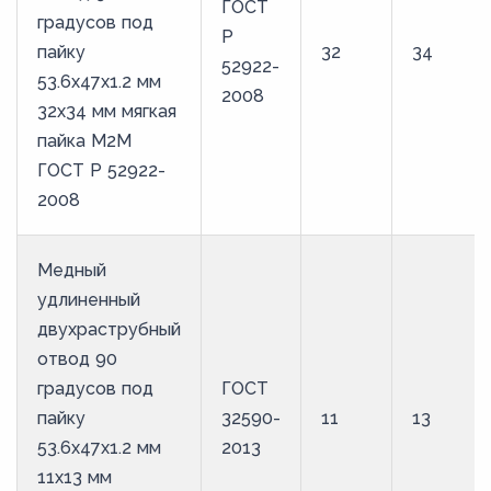
ГОСТ
градусов под
Р
пайку
32
34
52922-
53.6х47х1.2 мм
2008
32х34 мм мягкая
пайка М2М
ГОСТ Р 52922-
2008
Медный
удлиненный
двухраструбный
отвод 90
градусов под
ГОСТ
пайку
32590-
11
13
53.6х47х1.2 мм
2013
11х13 мм