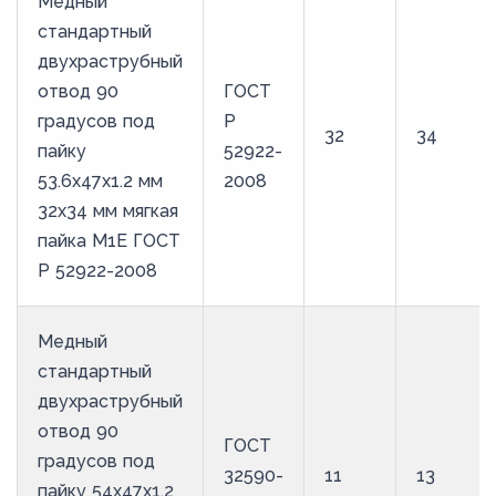
Медный
стандартный
двухраструбный
отвод 90
ГОСТ
градусов под
Р
32
34
пайку
52922-
53.6х47х1.2 мм
2008
32х34 мм мягкая
пайка М1Е ГОСТ
Р 52922-2008
Медный
стандартный
двухраструбный
отвод 90
ГОСТ
градусов под
32590-
11
13
пайку 54х47х1.2