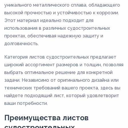
3200
уникального металлического сплава, обладающего
3300
высокой прочностью и устойчивостью к коррозии.
Этот материал идеально подходит для
3400
использования в различных судостроительных
3470
проектах, обеспечивая надежную защиту и
3500
долговечность.
3600
Категория листов судостроительных предлагает
3700
широкий ассортимент размеров и толщин, позволяя
4000
выбрать оптимальное решение для конкретной
4100
задачи. Независимо от оригинального дизайна или
технических требований вашего проекта, здесь вы
4200
найдете подходящий лист, который удовлетворит
4300
ваши потребности.
4500
Преимущества листов
4530
судостроительных