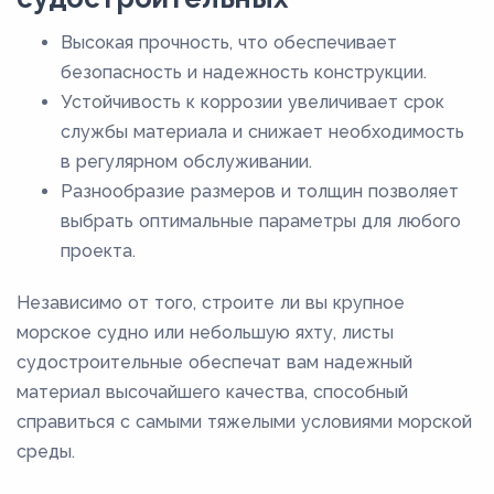
4600
4800
Высокая прочность, что обеспечивает
безопасность и надежность конструкции.
5000
Устойчивость к коррозии увеличивает срок
5100
службы материала и снижает необходимость
5200
в регулярном обслуживании.
5500
Разнообразие размеров и толщин позволяет
выбрать оптимальные параметры для любого
5600
проекта.
6000
Независимо от того, строите ли вы крупное
6200
морское судно или небольшую яхту, листы
6300
судостроительные обеспечат вам надежный
6400
материал высочайшего качества, способный
7000
справиться с самыми тяжелыми условиями морской
среды.
7300
8000