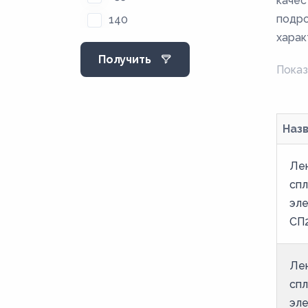
качес
подро
140
харак
145
Получить
150
Показ
155
160
Наз
165
170
Лен
175
спл
эле
180
СП2
185
190
Лен
195
спл
20
эле