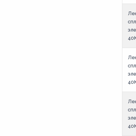
51
Лен
52
спл
53
эле
54
40
55
56
Лен
спл
57
эле
58
40
59
60
Лен
61
спл
эле
62
40
63