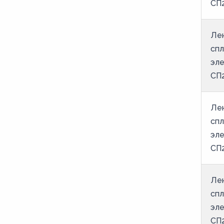
СП2
25
26
Лен
27
спл
28
эле
СП2
29
30
Лен
31
спл
32
эле
33
СП2
34
Лен
35
спл
36
эле
37
СП2