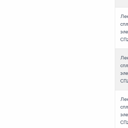
38
39
Лен
спл
40
эле
41
СП2
42
43
Лен
44
спл
эле
45
СП2
46
47
Лен
48
спл
49
эле
50
СП2