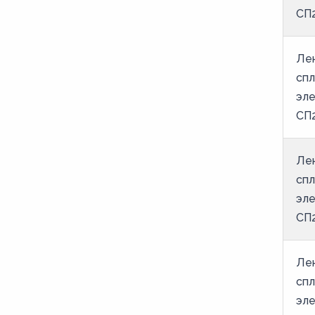
СП2
200
205
Лен
21
спл
210
эле
215
СП2
22
Лен
220
спл
225
эле
23
СП2
230
235
Лен
24
спл
эле
240