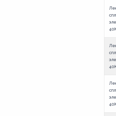
64
Лен
65
спл
66
эле
40
67
68
Лен
69
спл
70
эле
75
40
80
85
Лен
спл
90
эле
95
40