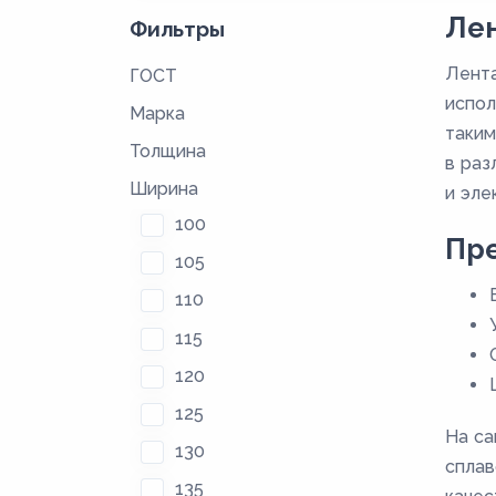
Лен
Фильтры
Лента
ГОСТ
испол
Марка
таким
Толщина
в раз
Ширина
и эле
100
Пре
105
110
115
120
125
На са
130
сплав
135