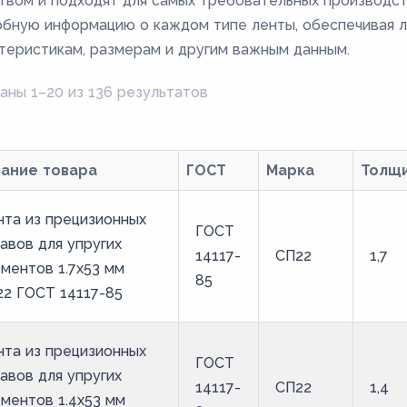
твом и подходят для самых требовательных производст
бную информацию о каждом типе ленты, обеспечивая л
теристикам, размерам и другим важным данным.
аны 1–20 из 136 результатов
вание товара
ГОСТ
Марка
Толщ
та из прецизионных
ГОСТ
авов для упругих
14117-
СП22
1,7
ментов 1.7x53 мм
85
2 ГОСТ 14117-85
та из прецизионных
ГОСТ
авов для упругих
14117-
СП22
1,4
ментов 1.4x53 мм