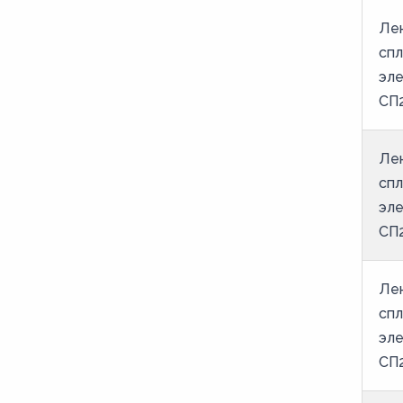
64
Лен
65
спл
66
эле
СП2
67
68
Лен
69
спл
70
эле
75
СП2
80
85
Лен
спл
90
эле
95
СП2