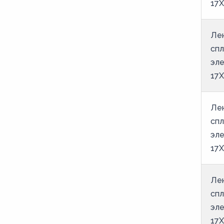
17
25
26
Лен
27
спл
28
эле
17
29
30
Лен
31
спл
32
эле
33
17
34
Лен
35
спл
36
эле
37
17