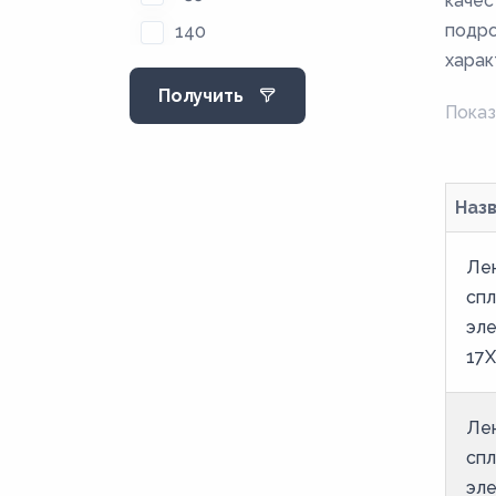
качес
подро
140
харак
145
Получить
150
Показ
155
160
Наз
165
170
Лен
175
спл
эле
180
17
185
190
Лен
195
спл
20
эле