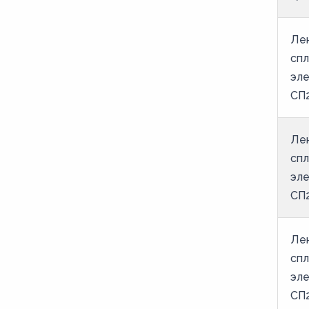
38
39
Лен
спл
40
эле
41
СП2
42
43
Лен
44
спл
эле
45
СП2
46
47
Лен
48
спл
49
эле
50
СП2