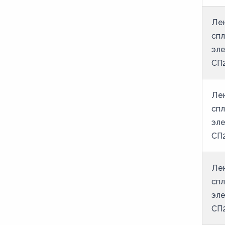
51
Лен
52
спл
53
эле
54
СП2
55
56
Лен
спл
57
эле
58
СП2
59
60
Лен
61
спл
эле
62
СП2
63