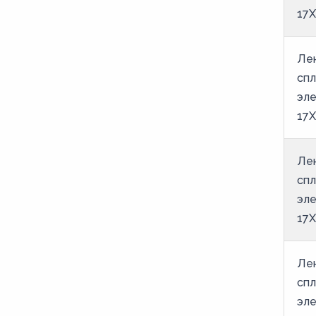
17
200
205
Лен
21
спл
210
эле
215
17
22
Лен
220
спл
225
эле
23
17
230
235
Лен
24
спл
эле
240