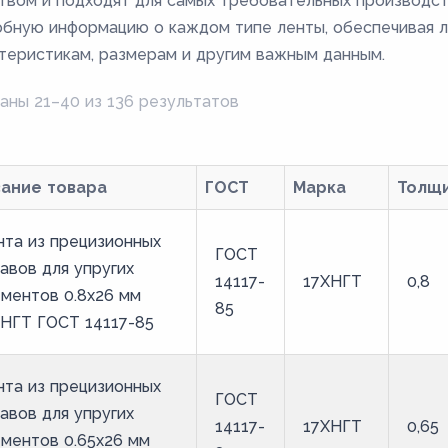
твом и подходят для самых требовательных производст
бную информацию о каждом типе ленты, обеспечивая л
теристикам, размерам и другим важным данным.
аны 21–40 из 136 результатов
вание товара
ГОСТ
Марка
Толщ
та из прецизионных
ГОСТ
авов для упругих
14117-
17ХНГТ
0,8
ментов 0.8x26 мм
85
ХНГТ ГОСТ 14117-85
та из прецизионных
ГОСТ
авов для упругих
14117-
17ХНГТ
0,65
ментов 0.65x26 мм