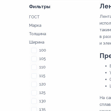
Лен
Фильтры
Лента
ГОСТ
испол
Марка
таким
Толщина
в раз
Ширина
и эле
100
Пре
105
110
115
120
125
На са
130
сплав
135