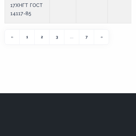
17ХНГТ ГОСТ
14117-85
1
2
3
...
7