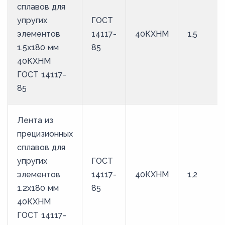
сплавов для
44
упругих
ГОСТ
45
элементов
14117-
40КХНМ
1,5
1.5x180 мм
85
46
40КХНМ
47
ГОСТ 14117-
48
85
49
50
Лента из
прецизионных
51
сплавов для
52
упругих
ГОСТ
53
элементов
14117-
40КХНМ
1,2
54
1.2x180 мм
85
40КХНМ
55
ГОСТ 14117-
56