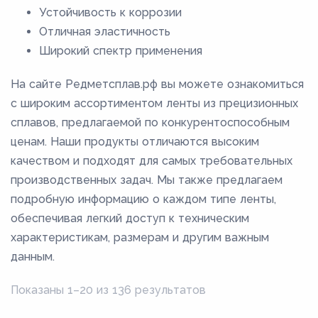
22
Устойчивость к коррозии
220
Отличная эластичность
Широкий спектр применения
225
23
На сайте Редметсплав.рф вы можете ознакомиться
230
с широким ассортиментом ленты из прецизионных
сплавов, предлагаемой по конкурентоспособным
235
ценам. Наши продукты отличаются высоким
24
качеством и подходят для самых требовательных
240
производственных задач. Мы также предлагаем
25
подробную информацию о каждом типе ленты,
обеспечивая легкий доступ к техническим
26
характеристикам, размерам и другим важным
27
данным.
28
Показаны 1–20 из 136 результатов
29