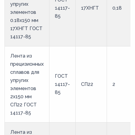
упругих
14117-
17ХНГТ
0,18
44
элементов
85
45
0.18x150 мм
17ХНГТ ГОСТ
46
14117-85
47
48
Лента из
49
прецизионных
50
сплавов для
ГОСТ
упругих
51
14117-
СП22
2
элементов
52
85
2x150 мм
53
СП22 ГОСТ
54
14117-85
55
Лента из
56