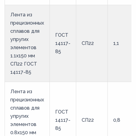
70
Лента из
75
прецизионных
80
сплавов для
ГОСТ
85
упругих
14117-
СП22
1,1
элементов
90
85
1.1x150 мм
95
СП22 ГОСТ
14117-85
Лента из
прецизионных
сплавов для
ГОСТ
упругих
14117-
СП22
0,8
элементов
85
0.8x150 мм