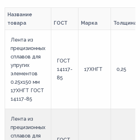
30
31
Название
32
товара
ГОСТ
Марка
Толщина
33
Лента из
34
прецизионных
35
сплавов для
ГОСТ
36
упругих
14117-
17ХНГТ
0,25
элементов
37
85
0.25x150 мм
38
17ХНГТ ГОСТ
39
14117-85
40
41
Лента из
прецизионных
42
сплавов для
43
ГОСТ