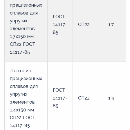
прецизионных
57
сплавов для
ГОСТ
58
упругих
14117-
СП22
1,7
59
элементов
85
1.7x150 мм
60
СП22 ГОСТ
61
14117-85
62
63
Лента из
64
прецизионных
сплавов для
65
ГОСТ
упругих
66
14117-
СП22
1,4
элементов
85
67
1.4x150 мм
68
СП22 ГОСТ
14117-85
69