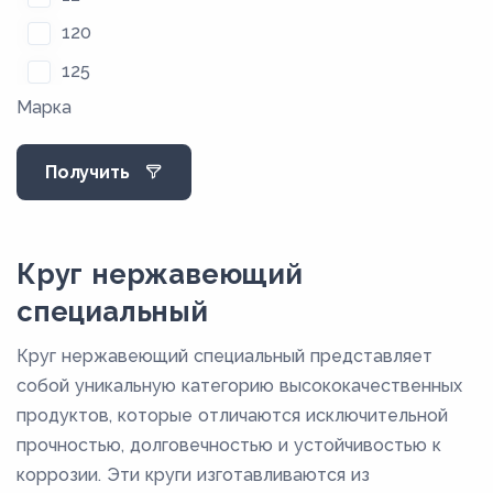
120
125
Марка
128
13
Получить
130
135
14
Круг нержавеющий
140
специальный
145
Круг нержавеющий специальный представляет
15
собой уникальную категорию высококачественных
150
продуктов, которые отличаются исключительной
прочностью, долговечностью и устойчивостью к
155
коррозии. Эти круги изготавливаются из
16