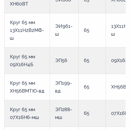
ХН60ВТ
33
34
Круг 65 мм
340
ЭИ961-
13Х11Н
13Х11Н2В2МФ-
65
ш
ш
3,5
ш
35
36
Круг 65 мм
ЭП56
65
09Х16Н
3,7
09Х16Н4Б
37
Круг 65 мм
ЭП199-
38
65
ХН56ВМ
ХН56ВМТЮ-вд
вд
39
4
Круг 65 мм
ЭП288-
65
07Х16Н
40
07Х16Н6-мш
мш
405