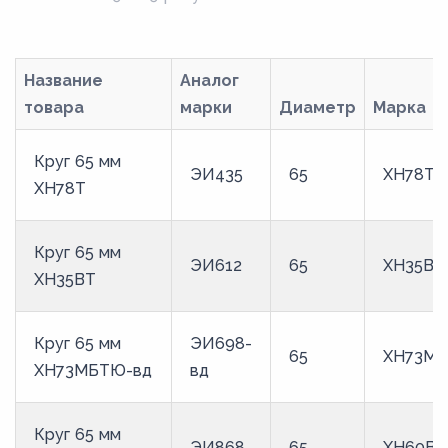
2,6
26
Название
Аналог
265
товара
марки
Диаметр
Марка
27
270
Круг 65 мм
ЭИ435
65
ХН78Т
ХН78Т
28
280
Круг 65 мм
285
ЭИ612
65
ХН35ВТ
ХН35ВТ
29
3
Круг 65 мм
ЭИ698-
65
ХН73МБ
30
ХН73МБТЮ-вд
вд
31
32
Круг 65 мм
ЭИ868
65
ХН60ВТ