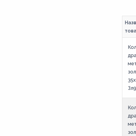
Наз
тов
Кол
др
ме
зо
35х
Зл9
Кол
др
ме
зо