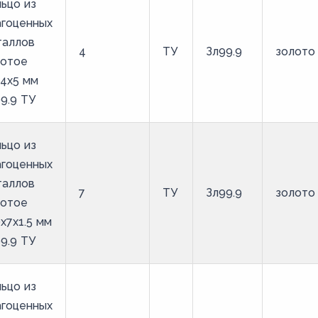
ьцо из
агоценных
таллов
4
ТУ
Зл99.9
золото
лотое
4х5 мм
9.9 ТУ
ьцо из
агоценных
таллов
7
ТУ
Зл99.9
золото
лотое
х7х1.5 мм
9.9 ТУ
ьцо из
агоценных