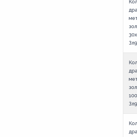
Кол
др
ме
зо
30х
Зл9
Кол
др
ме
зо
100
Зл9
Кол
др