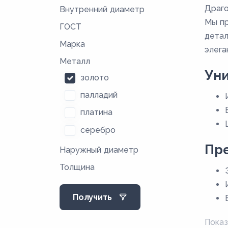
Драго
Внутренний диаметр
Мы пр
ГОСТ
детал
Марка
элега
Металл
Ун
золото
палладий
платина
серебро
Пр
Наружный диаметр
Толщина
Получить
Показ