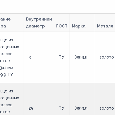
вание
Внутренний
ара
диаметр
ГОСТ
Марка
Металл
ьцо из
агоценных
таллов
3
ТУ
Зл99.9
золото
лотое
3х1 мм
9.9 ТУ
ьцо из
агоценных
таллов
25
ТУ
Зл99.9
золото
лотое