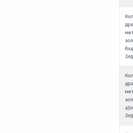
Кол
др
ме
зо
6х4
Зл9
Кол
др
ме
зо
45х
Зл9