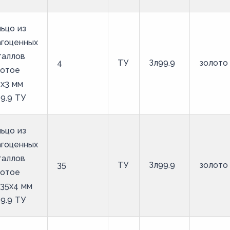
ьцо из
агоценных
таллов
4
ТУ
Зл99.9
золото
лотое
х3 мм
9.9 ТУ
ьцо из
агоценных
таллов
35
ТУ
Зл99.9
золото
лотое
35х4 мм
9.9 ТУ