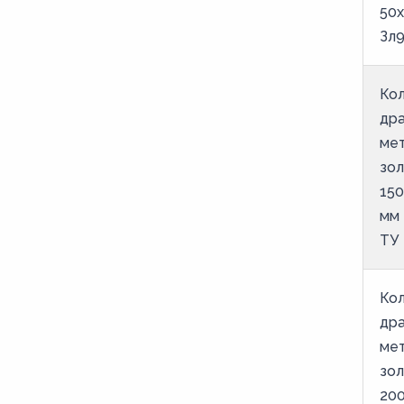
50х
Зл9
Кол
др
ме
зо
150
мм 
ТУ
Кол
др
ме
зо
200