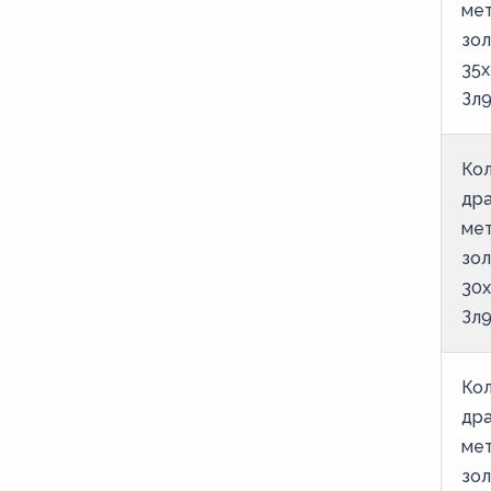
ме
зо
35х
Зл9
Кол
др
ме
зо
30х
Зл9
Кол
др
ме
зо