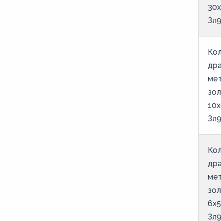
30х
Зл9
Кол
др
ме
зо
10х
Зл9
Кол
др
ме
зо
6х5
Зл9