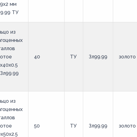
9х2 мм
9.99 ТУ
ьцо из
агоценных
таллов
лотое
40
ТУ
Зл99.99
золото
х40х0.5
Зл99.99
ьцо из
агоценных
таллов
лотое
50
ТУ
Зл99.99
золото
х50х2.5