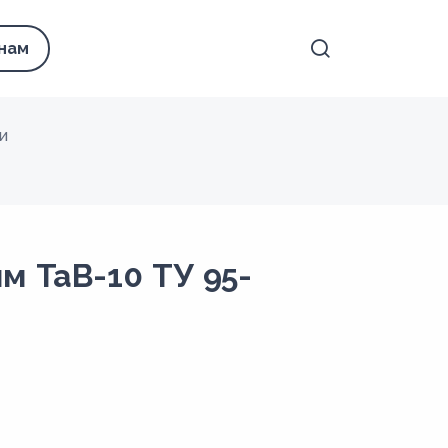
 нам
и
м ТаВ-10 ТУ 95-