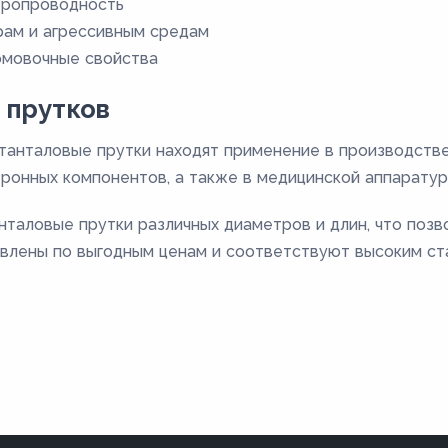
тропроводность
рам и агрессивным средам
рмовочные свойства
 прутков
 танталовые прутки находят применение в производств
тронных компонентов, а также в медицинской аппаратур
таловые прутки различных диаметров и длин, что поз
авлены по выгодным ценам и соответствуют высоким ст