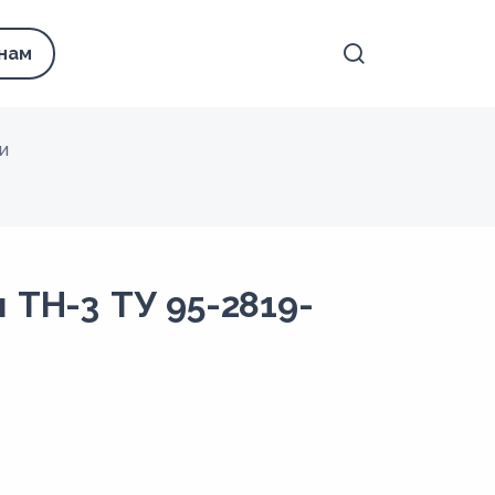
 нам
и
 ТН-3 ТУ 95-2819-