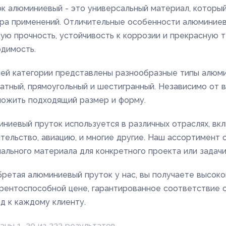
к алюминиевый - это универсальный материал, который
ра применений. Отличительные особенности алюминиево
ую прочность, устойчивость к коррозии и прекрасную 
димость.
ей категории представлены разнообразные типы алюмин
атный, прямоугольный и шестигранный. Независимо от
ожить подходящий размер и форму.
ниевый пруток используется в различных отраслях, вк
тельство, авиацию, и многие другие. Наш ассортимент
ального материала для конкретного проекта или задачи
ретая алюминиевый пруток у нас, вы получаете высок
рентоспособной цене, гарантированное соответствие 
д к каждому клиенту.
аны 1–20 из 233 результатов