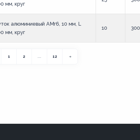
0 мм, круг
ток алюминиевый АМг6, 10 мм, L
10
30
0 мм, круг
1
2
...
12