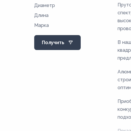
Пруто
Диаметр
спект
Длина
высок
Марка
прово
В наш
Получить
квадр
предл
Алюми
строи
оптим
Приоб
конку
подхо
Показ