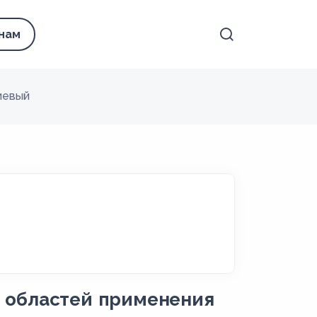
 нам
иевый
 областей применения