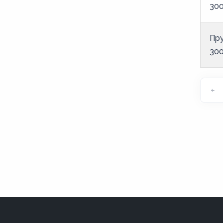
300
Пру
300