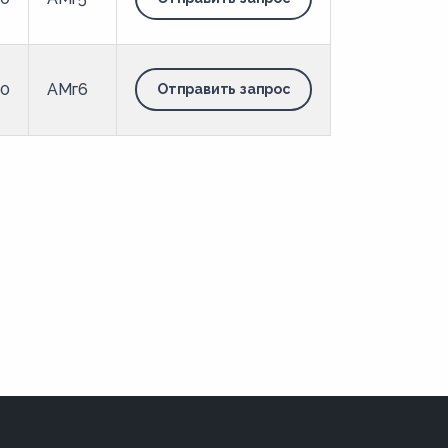
00
АМг6
Отправить запрос