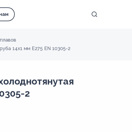
 нам
сплавов
руба 14х1 мм E275 EN 10305-2
холоднотянутая
0305-2