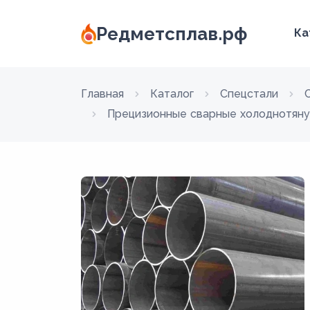
Редметсплав.рф
Ка
Главная
Каталог
Спецстали
Прецизионные сварные холоднотян