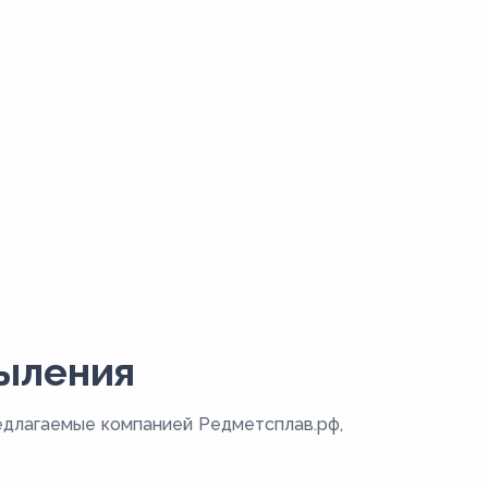
пыления
едлагаемые компанией Редметсплав.рф,