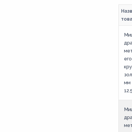
Ср99.9
Наз
Ср99.99
тов
СРМ50
Ми
СрМ87.5
дра
СРМ95
мет
его
кру
зол
мм
12.
Ми
дра
мет