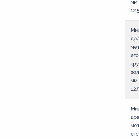
мм
12.
Ми
дра
мет
его
кру
зол
мм
12.
Ми
дра
мет
его