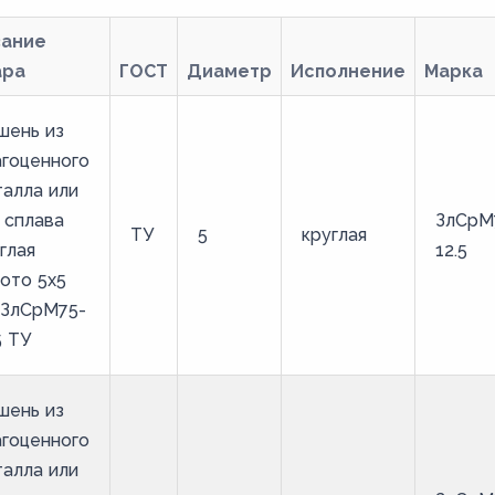
вание
ара
ГОСТ
Диаметр
Исполнение
Марка
шень из
гоценного
алла или
 сплава
ЗлСрМ
ТУ
5
круглая
глая
12.5
ото 5х5
 ЗлСрМ75-
5 ТУ
шень из
гоценного
алла или