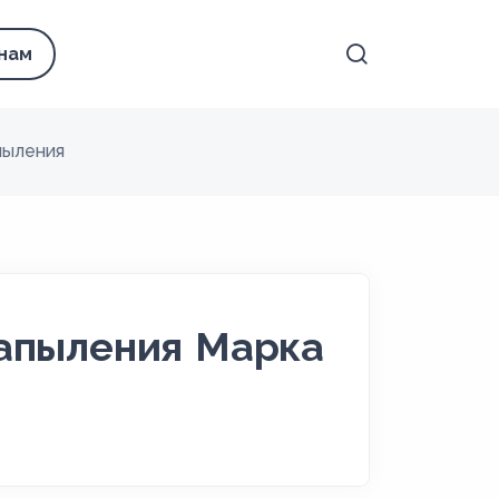
 нам
пыления
напыления Марка