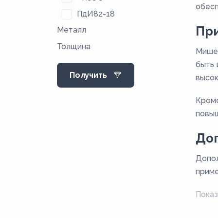
обесп
ПдИ82-18
Пр
Металл
ПДИ90-10
Толщина
ПДСР-20
Мишен
ПДСР-40
быть 
Получить
высок
ПдСр60-40
Пл99.9
Кроме
ПлИ90-10
повыш
ПЛИ95-5
До
ПЛН95.5
Допол
ПЛПД90-10
приме
ПЛПД95-5
Показ
ПЛРД90-10
ПЛРД93-7