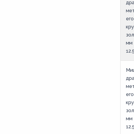
дра
мет
его
кру
зол
мм
12.
Ми
дра
мет
его
кру
зол
мм
12.