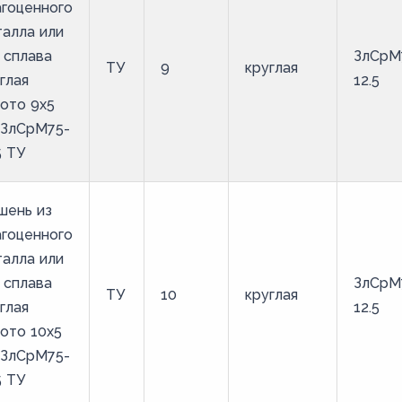
гоценного
алла или
 сплава
ЗлСрМ
ТУ
9
круглая
глая
12.5
ото 9х5
 ЗлСрМ75-
5 ТУ
шень из
гоценного
алла или
 сплава
ЗлСрМ
ТУ
10
круглая
глая
12.5
ото 10х5
 ЗлСрМ75-
5 ТУ