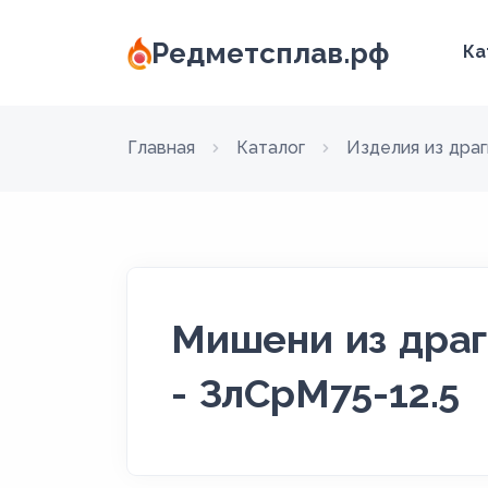
Редметсплав.рф
Ка
Главная
Каталог
Изделия из дра
Мишени из драг
- ЗлСрМ75-12.5