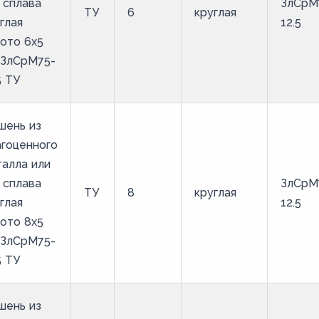
 сплава
ЗлСрМ
ТУ
6
круглая
глая
12.5
ото 6х5
 ЗлСрМ75-
5 ТУ
шень из
гоценного
алла или
 сплава
ЗлСрМ
ТУ
8
круглая
глая
12.5
ото 8х5
 ЗлСрМ75-
5 ТУ
шень из