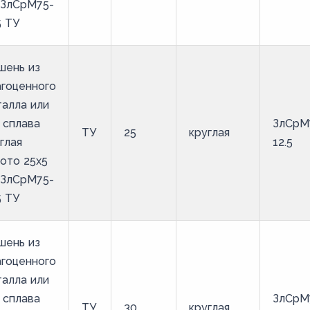
 ЗлСрМ75-
5 ТУ
шень из
гоценного
алла или
 сплава
ЗлСрМ
ТУ
25
круглая
глая
12.5
ото 25х5
 ЗлСрМ75-
5 ТУ
шень из
гоценного
алла или
 сплава
ЗлСрМ
ТУ
30
круглая