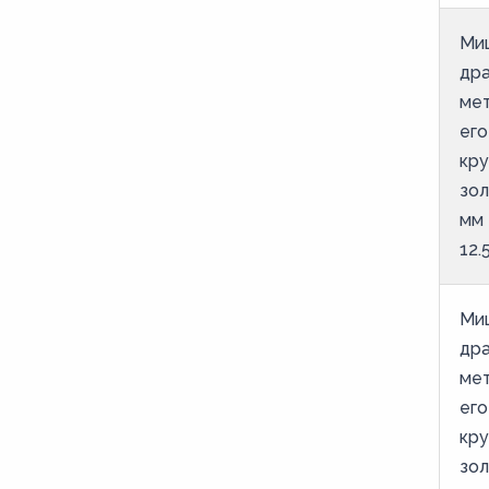
Ми
дра
мет
его
кру
зол
мм
12.
Ми
дра
мет
его
кру
зол