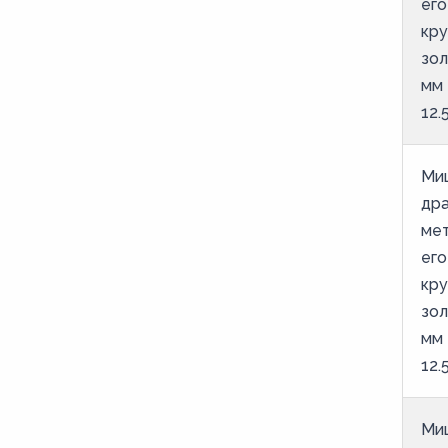
его
кру
зол
мм
12.
Ми
дра
мет
его
кру
зол
мм
12.
Ми