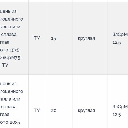
шень из
гоценного
алла или
 сплава
ЗлСрМ
ТУ
15
круглая
глая
12.5
ото 15х5
 ЗлСрМ75-
5 ТУ
шень из
гоценного
алла или
 сплава
ЗлСрМ
ТУ
20
круглая
глая
12.5
ото 20х5