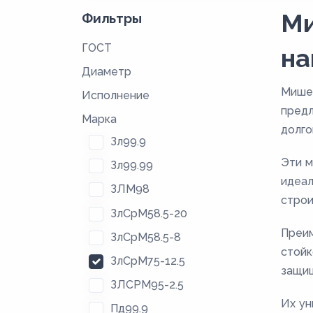
Ми
Фильтры
ГОСТ
на
Диаметр
Мишен
Исполнение
предл
Марка
долго
Зл99.9
Эти м
Зл99.99
идеал
ЗЛМ98
строи
ЗлСрМ58.5-20
Преим
ЗлСрМ58.5-8
стойк
ЗлСрМ75-12.5
защищ
ЗЛСРМ95-2.5
Их ун
Пд99.9