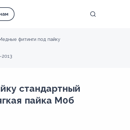
 нам
Медные фитинги под пайку
-2013
айку стандартный
мягкая пайка М0б