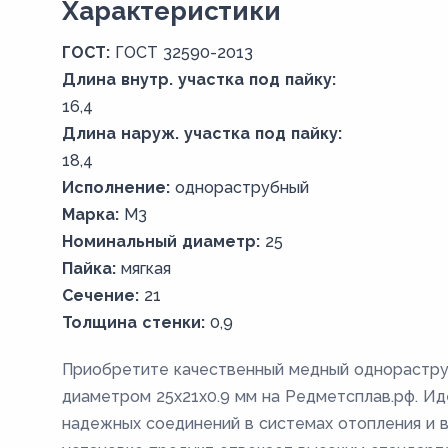
Xарактеристики
ГОСТ:
ГОСТ 32590-2013
Длина внутр. участка под пайку:
16,4
Длина наруж. участка под пайку:
18,4
Исполнение:
однораструбный
Марка:
М3
Номинальный диаметр:
25
Пайка:
мягкая
Сечение:
21
Толщина стенки:
0,9
Приобретите качественный медный однораструб
диаметром 25х21х0.9 мм на Редметсплав.рф. И
надежных соединений в системах отопления и в