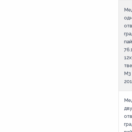
Ме
од
отв
гра
пай
76.
12х
тве
М3
201
Ме
дв
отв
гра