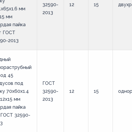
ку
32590-
12
15
двухр
1х65х1.6 мм
2013
15 мм
рдая пайка
т ГОСТ
90-2013
дный
нораструбный
од 45
дусов под
ГОСТ
ку 70х60х1.4
32590-
12
15
одно
12х15 мм
2013
рдая пайка
 ГОСТ 32590-
3