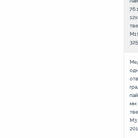
пай
76.
12х
тве
М1
325
Ме
од
отв
гра
пай
мм 
тве
М3
201