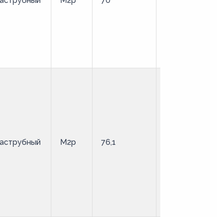
аструбный
М2р
70
твердая
аструбный
М2р
76,1
твердая