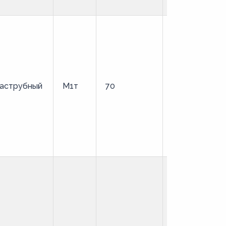
аструбный
М1т
70
твердая