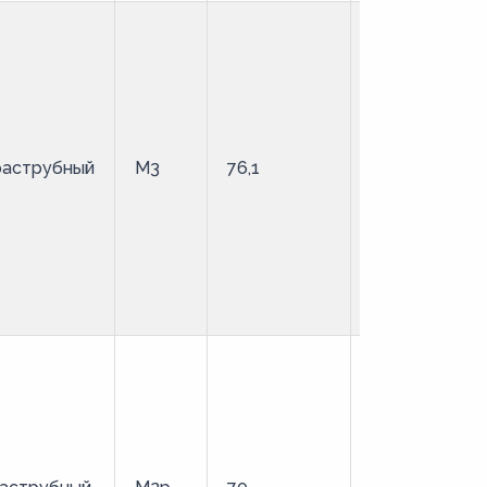
раструбный
М3
76,1
твердая