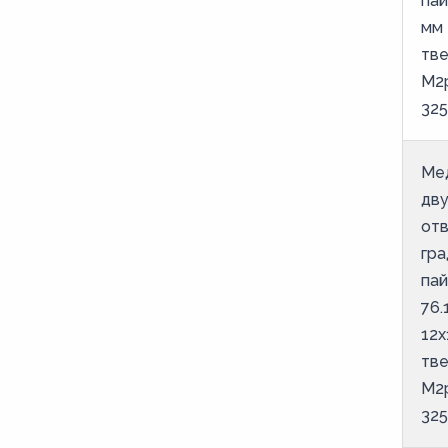
пай
мм 
тве
М2
325
Ме
дв
отв
гра
пай
76.
12х
тве
М2
325