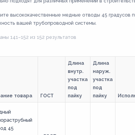
ьно подходят для различных применений в строительств
ите высококачественные медные отводы 45 градусов п
ность вашей трубопроводной системы.
аны 141–152 из 152 результатов
Длина
Длина
внутр.
наруж.
участка
участка
под
под
вание товара
ГОСТ
пайку
пайку
Испол
дный
нораструбный
од 45