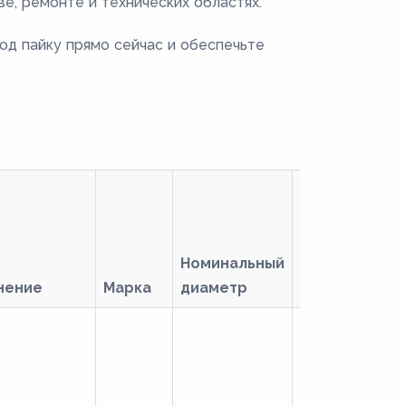
е, ремонте и технических областях.
од пайку прямо сейчас и обеспечьте
Номинальный
нение
Марка
диаметр
Пайка
С