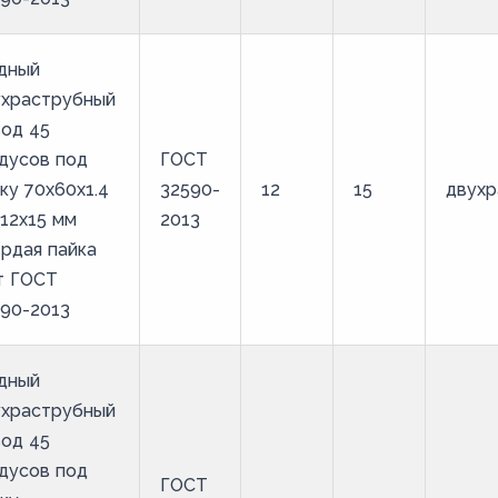
дный
ухраструбный
од 45
дусов под
ГОСТ
ку 70х60х1.4
32590-
12
15
двухр
12х15 мм
2013
рдая пайка
т ГОСТ
90-2013
дный
ухраструбный
од 45
дусов под
ГОСТ