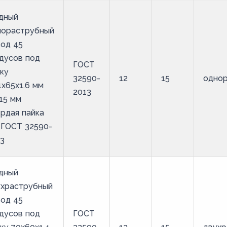
дный
нораструбный
од 45
дусов под
ГОСТ
ку
32590-
12
15
одно
1х65х1.6 мм
2013
15 мм
рдая пайка
 ГОСТ 32590-
3
дный
ухраструбный
од 45
дусов под
ГОСТ