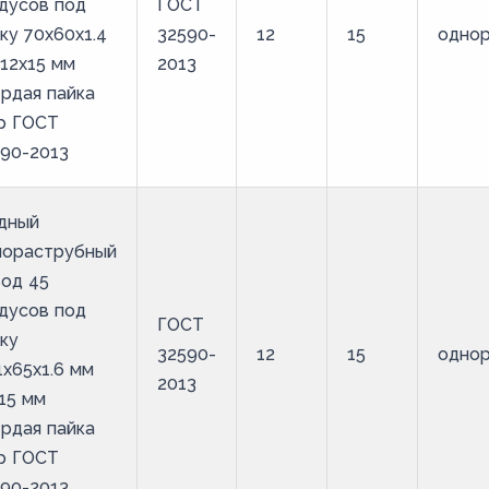
дусов под
ГОСТ
ку 70х60х1.4
32590-
12
15
одно
12х15 мм
2013
рдая пайка
р ГОСТ
90-2013
дный
нораструбный
од 45
дусов под
ГОСТ
ку
32590-
12
15
одно
1х65х1.6 мм
2013
15 мм
рдая пайка
р ГОСТ
90-2013