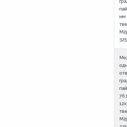
гра
34,5
пай
36,5
мм 
38,5
тве
М2
40,5
325
51,5
56
Ме
59,5
од
7,8
отв
гра
8,8
пай
9
76.
9,8
12х
тве
М2
325