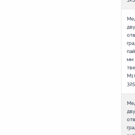
Ме
дв
отв
гра
пай
мм 
тве
М1
325
Ме
дв
отв
гра