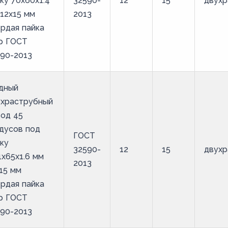
ку 70х60х1.4
32590-
12
15
двухр
12х15 мм
2013
рдая пайка
р ГОСТ
90-2013
дный
ухраструбный
од 45
дусов под
ГОСТ
ку
32590-
12
15
двухр
1х65х1.6 мм
2013
15 мм
рдая пайка
р ГОСТ
90-2013