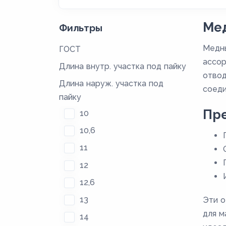
Мед
Фильтры
Медны
ГОСТ
ассор
Длина внутр. участка под пайку
отвод
Длина наруж. участка под
соеди
пайку
Пре
10
10,6
11
12
12,6
13
Эти о
для м
14