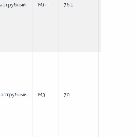
аструбный
М1т
76,1
твердая
раструбный
М3
70
твердая