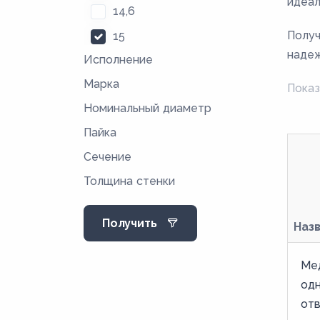
идеал
14,6
Получ
15
надеж
Исполнение
16
Марка
17
Показ
Номинальный диаметр
17,6
Пайка
18,4
Сечение
19
Толщина стенки
20,4
24
Получить
Наз
25
26
Ме
29
од
отв
34