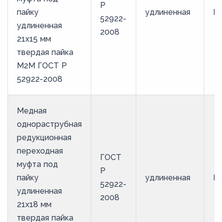
Р
пайку
удлиненная
М
52922-
удлиненная
2008
21х15 мм
твердая пайка
М2М ГОСТ Р
52922-2008
Медная
однораструбная
редукционная
переходная
ГОСТ
муфта под
Р
пайку
удлиненная
М
52922-
удлиненная
2008
21х18 мм
твердая пайка