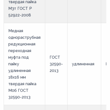
твердая пайка
М3т ГОСТ Р
52922-2008
Медная
однораструбная
редукционная
переходная
муфта под
ГОСТ
пайку
32590-
удлиненная
М
удлиненная
2013
18х16 мм
твердая пайка
М0б ГОСТ
32590-2013