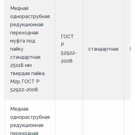
Медная
однораструбная
редукционная
переходная
ГОСТ
муфта под
Р
пайку
стандартная
М
52922-
стандартная
2008
25х18 мм
твердая пайка
М2р ГОСТ Р
52922-2008
Медная
однораструбная
редукционная
переходная