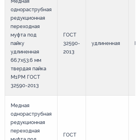
Медная
однораструбная
редукционная
переходная
муфта под
ГОСТ
пайку
32590-
удлиненная
М
удлиненная
2013
66.7х53.6 мм
твердая пайка
М1РМ ГОСТ
32590-2013
Медная
однораструбная
редукционная
переходная
ГОСТ
муфта под