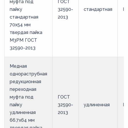
муфта под
ГОСТ
пайку
32590-
стандартная
М
стандартная
2013
70х54 мм
твердая пайка
М3РМ ГОСТ
32590-2013
Медная
однораструбная
редукционная
переходная
муфта под
ГОСТ
пайку
32590-
удлиненная
М
удлиненная
2013
66.7х64 мм
твердая пайка