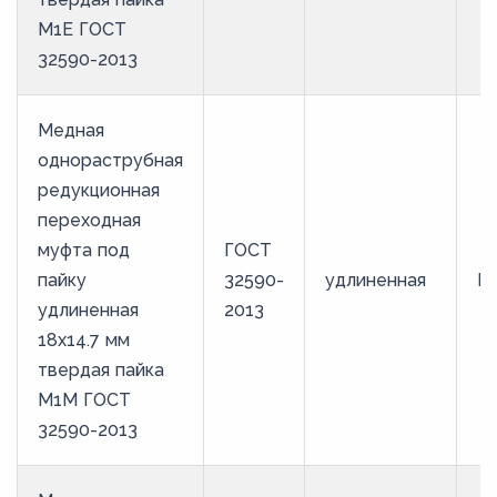
М1Е ГОСТ
32590-2013
Медная
однораструбная
редукционная
переходная
муфта под
ГОСТ
пайку
32590-
удлиненная
М
удлиненная
2013
18х14.7 мм
твердая пайка
М1М ГОСТ
32590-2013