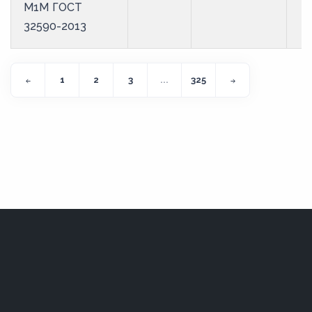
М1М ГОСТ
32590-2013
1
2
3
...
325