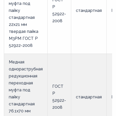
муфта под
Р
пайку
стандартная
М
52922-
стандартная
2008
22х21 мм
твердая пайка
М3РМ ГОСТ Р
52922-2008
Медная
однораструбная
редукционная
переходная
ГОСТ
муфта под
Р
пайку
стандартная
М
52922-
стандартная
2008
76.1х70 мм