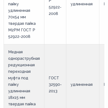
Р
пайку
удлиненная
М
52922-
удлиненная
2008
70х54 мм
твердая пайка
М2РМ ГОСТ Р
52922-2008
Медная
однораструбная
редукционная
переходная
муфта под
ГОСТ
пайку
32590-
удлиненная
М
удлиненная
2013
18х15 мм
твердая пайка