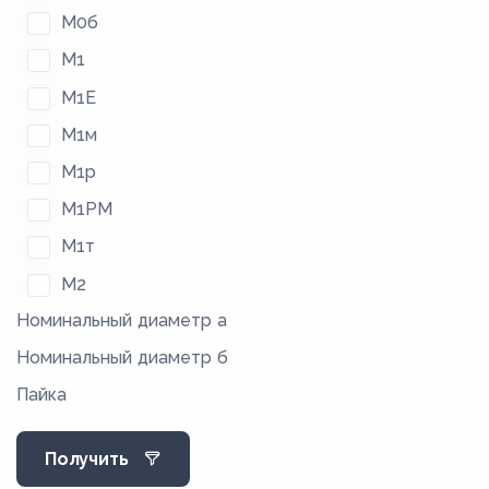
М0б
М1
М1Е
М1м
М1р
М1РМ
М1т
М2
Номинальный диаметр а
М2м
Номинальный диаметр б
М2р
Пайка
М2РМ
М2т
Получить
М3