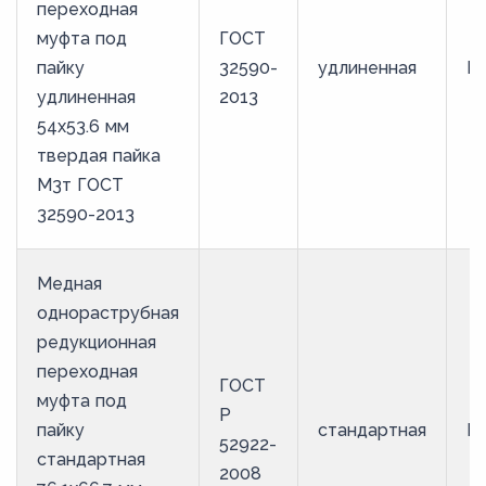
переходная
муфта под
ГОСТ
пайку
32590-
удлиненная
М
удлиненная
2013
54х53.6 мм
твердая пайка
М3т ГОСТ
32590-2013
Медная
однораструбная
редукционная
переходная
ГОСТ
муфта под
Р
пайку
стандартная
М
52922-
стандартная
2008