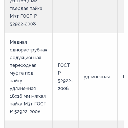
76.1х66.7 мм
твердая пайка
М3т ГОСТ Р
52922-2008
Медная
однораструбная
редукционная
переходная
ГОСТ
муфта под
Р
удлиненная
М
пайку
52922-
удлиненная
2008
18х16 мм мягкая
пайка М3т ГОСТ
Р 52922-2008