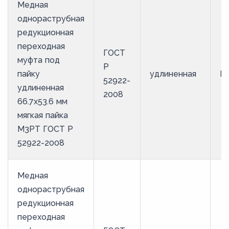
Медная
однораструбная
редукционная
переходная
ГОСТ
муфта под
Р
пайку
удлиненная
М
52922-
удлиненная
2008
66.7х53.6 мм
мягкая пайка
М3РТ ГОСТ Р
52922-2008
Медная
однораструбная
редукционная
переходная