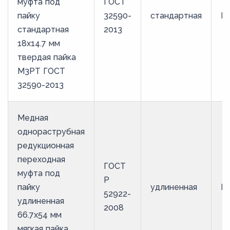
муфта под
ГОСТ
пайку
32590-
стандартная
М
стандартная
2013
18х14.7 мм
твердая пайка
М3РТ ГОСТ
32590-2013
Медная
однораструбная
редукционная
переходная
ГОСТ
муфта под
Р
пайку
удлиненная
М
52922-
удлиненная
2008
66.7х54 мм
мягкая пайка