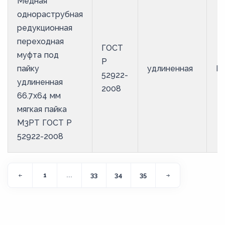
Медная
однораструбная
редукционная
переходная
ГОСТ
муфта под
Р
пайку
удлиненная
М
52922-
удлиненная
2008
66.7х64 мм
мягкая пайка
М3РТ ГОСТ Р
52922-2008
1
...
33
34
35