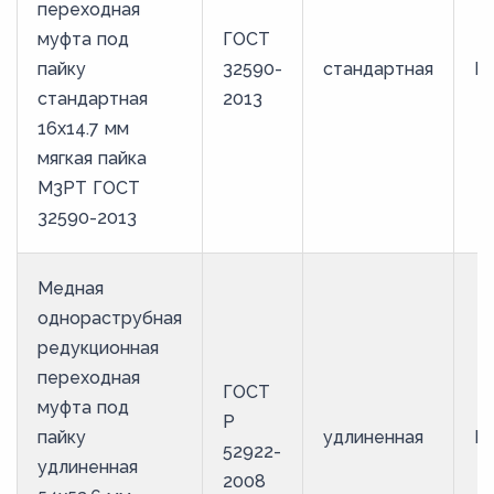
переходная
муфта под
ГОСТ
пайку
32590-
стандартная
М
стандартная
2013
16х14.7 мм
мягкая пайка
М3РТ ГОСТ
32590-2013
Медная
однораструбная
редукционная
переходная
ГОСТ
муфта под
Р
пайку
удлиненная
М
52922-
удлиненная
2008