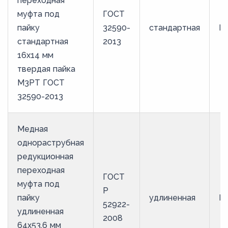
переходная
муфта под
ГОСТ
пайку
32590-
стандартная
М
стандартная
2013
16х14 мм
твердая пайка
М3РТ ГОСТ
32590-2013
Медная
однораструбная
редукционная
переходная
ГОСТ
муфта под
Р
пайку
удлиненная
М
52922-
удлиненная
2008
64х53.6 мм