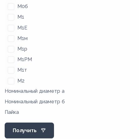
М0б
М1
М1Е
М1м
М1р
М1РМ
М1т
М2
Номинальный диаметр а
М2м
Номинальный диаметр б
М2р
Пайка
М2РМ
М2т
Получить
М3