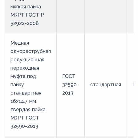
мягкая пайка
М3РТ ГОСТ Р
52922-2008
Медная
однораструбная
редукционная
переходная
муфта под
ГОСТ
пайку
32590-
стандартная
М
стандартная
2013
16х14.7 мм
твердая пайка
М3РТ ГОСТ
32590-2013