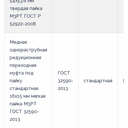
54х53.6 мм
твердая пайка
М3РТ ГОСТ Р
52922-2008
Медная
однораструбная
редукционная
переходная
муфта под
ГОСТ
пайку
32590-
стандартная
М
стандартная
2013
16х15 мм мягкая
пайка М3РТ
ГОСТ 32590-
2013