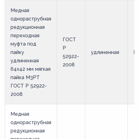
Медная
однораструбная
редукционная
переходная
ГОСТ
муфта под
Р
пайку
удлиненная
М
52922-
удлиненная
2008
64х42 мм мягкая
пайка М3РТ
ГОСТ Р 52922-
2008
Медная
однораструбная
редукционная