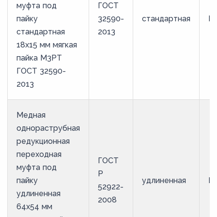
муфта под
ГОСТ
пайку
32590-
стандартная
М
стандартная
2013
18х15 мм мягкая
пайка М3РТ
ГОСТ 32590-
2013
Медная
однораструбная
редукционная
переходная
ГОСТ
муфта под
Р
пайку
удлиненная
М
52922-
удлиненная
2008
64х54 мм