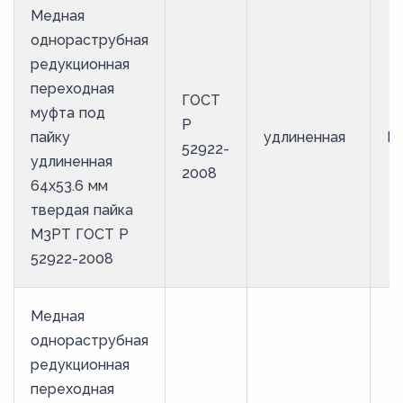
Медная
однораструбная
редукционная
переходная
ГОСТ
муфта под
Р
пайку
удлиненная
М
52922-
удлиненная
2008
64х53.6 мм
твердая пайка
М3РТ ГОСТ Р
52922-2008
Медная
однораструбная
редукционная
переходная