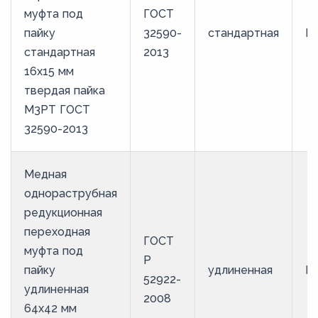
муфта под
ГОСТ
пайку
32590-
стандартная
М
стандартная
2013
16х15 мм
твердая пайка
М3РТ ГОСТ
32590-2013
Медная
однораструбная
редукционная
переходная
ГОСТ
муфта под
Р
пайку
удлиненная
М
52922-
удлиненная
2008
64х42 мм