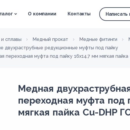
талог
О компании
Контакты
Написать
 и сплавы
Медный прокат
Медные фитинги
е двухраструбные редукционные муфты под пайку
я переходная муфта под пайку 16х14.7 мм мягкая пайк
Медная двухраструбна
переходная муфта под п
мягкая пайка Cu-DHP Г