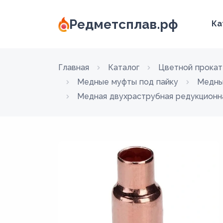
Редметсплав.рф
Ка
Главная
Каталог
Цветной прокат
Медные муфты под пайку
Медны
Медная двухраструбная редукционна