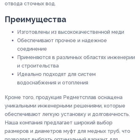
отвода сточных вод.
70
Преимущества
76,1
8
Изготовлены из высококачественной меди
Обеспечивают прочное и надежное
80
соединение
88,9
Применяются в различных областях инженерии
9
и строительства
Идеально подходят для систем
водоснабжения и отопления
Кроме того, продукция Редметсплав оснащена
уникальными инженерными решениями, которые
обеспечивают легкую установку и долговечность.
Наша компания предлагает широкий выбор
размеров и диаметров муфт для медных труб, что
позволяет выбрать оптимальный вариант для