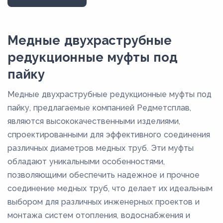
25
27,4
Медные двухраструбные
28
редукционные муфты под
34
пайку
35
Медные двухраструбные редукционные муфты под
40
пайку, предлагаемые компанией Редметсплав,
40,5
являются высококачественными изделиями,
спроектированными для эффективного соединения
42
различных диаметров медных труб. Эти муфты
53,6
обладают уникальными особенностями,
54
позволяющими обеспечить надежное и прочное
6
соединение медных труб, что делает их идеальным
выбором для различных инженерных проектов и
64
монтажа систем отопления, водоснабжения и
66,7