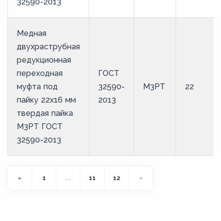
32590-2013
Медная
двухраструбная
редукционная
переходная
ГОСТ
муфта под
32590-
М3РТ
22
пайку 22х16 мм
2013
твердая пайка
М3РТ ГОСТ
32590-2013
1
...
11
12