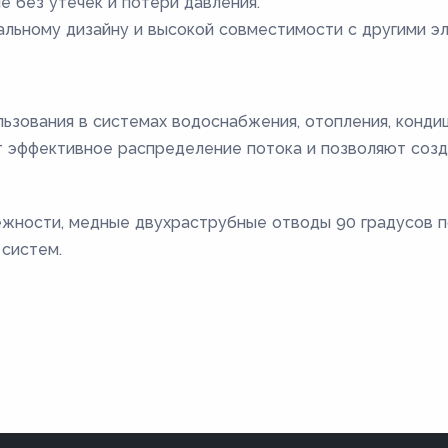
 без утечек и потери давления.
альному дизайну и высокой совместимости с другими э
ьзования в системах водоснабжения, отопления, конди
т эффективное распределение потока и позволяют соз
ежности, медные двухраструбные отводы 90 градусов 
систем.