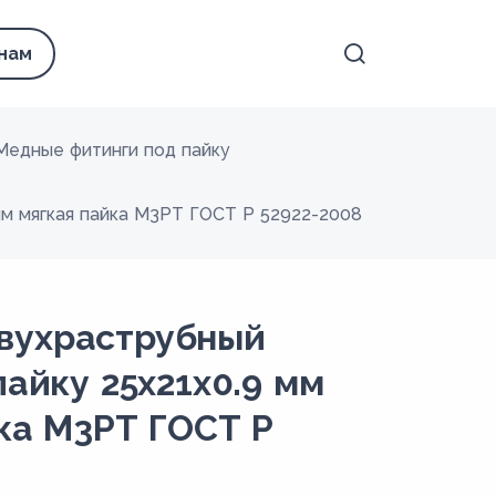
 нам
Медные фитинги под пайку
мм мягкая пайка М3РТ ГОСТ Р 52922-2008
вухраструбный
пайку 25х21х0.9 мм
йка М3РТ ГОСТ Р