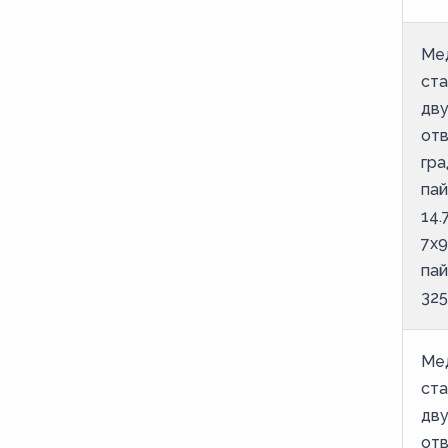
Ме
ст
дв
от
гра
пай
14.
7х9
па
325
Ме
ст
дв
от