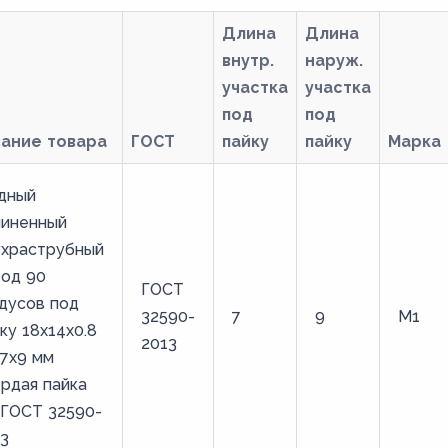
Длина
Длина
внутр.
наруж.
участка
участка
под
под
вание товара
ГОСТ
пайку
пайку
Марка
дный
линенный
ухраструбный
вод 90
ГОСТ
дусов под
32590-
7
9
М1
ку 18х14х0.8
2013
7х9 мм
рдая пайка
 ГОСТ 32590-
3