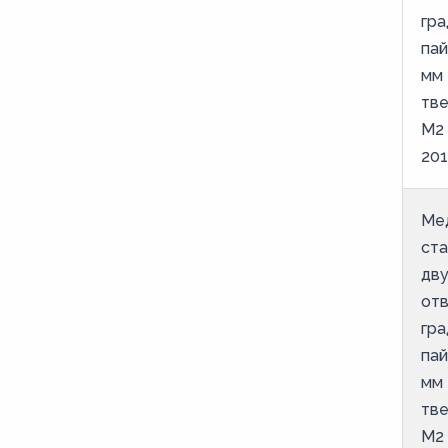
гра
пай
мм 
тве
М2
201
Ме
ст
дв
от
гра
пай
мм 
тве
М2