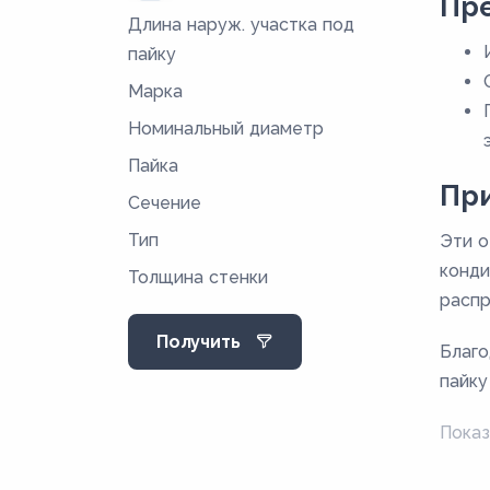
Пр
Длина наруж. участка под
16,4
пайку
18,4
Марка
19
Номинальный диаметр
21
Пайка
23
Пр
Сечение
27
Тип
Эти о
32
конди
Толщина стенки
32,5
распр
33,5
Получить
Благо
35,5
пайку
37,5
Показ
47,5
53,5