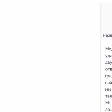
5,8
63,5
6,8
7
Наз
7,8
8
Ме
уд
8,6
дв
9
от
гра
пай
мм 
тве
М1
201