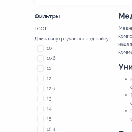
Мед
Фильтры
Медны
ГОСТ
компо
Длина внутр. участка под пайку
надеж
10
комме
10,6
Ун
11
12
12,6
13
14
15
15,4