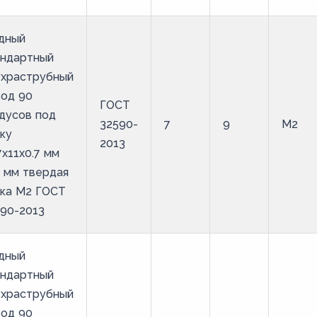
дный
андартный
ухраструбный
вод 90
ГОСТ
дусов под
32590-
7
9
М2
ку
2013
7х11х0.7 мм
 мм твердая
йка М2 ГОСТ
90-2013
дный
андартный
ухраструбный
вод 90