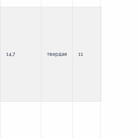
14,7
твердая
11
стандартный