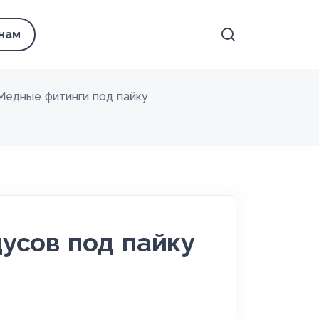
 нам
Медные фитинги под пайку
усов под пайку