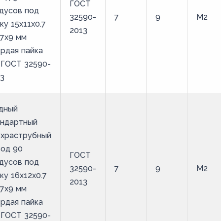
ГОСТ
дусов под
32590-
7
9
М2
ку 15х11х0.7
2013
7х9 мм
рдая пайка
 ГОСТ 32590-
3
дный
андартный
ухраструбный
вод 90
ГОСТ
дусов под
32590-
7
9
М2
ку 16х12х0.7
2013
7х9 мм
рдая пайка
 ГОСТ 32590-