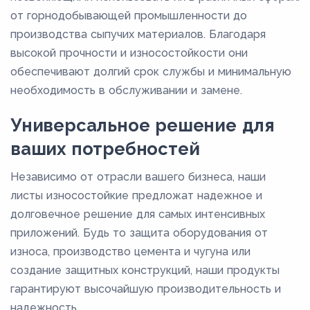
3,2
от горнодобывающей промышленности до
32
производства сыпучих материалов. Благодаря
34
высокой прочности и износостойкости они
обеспечивают долгий срок службы и минимальную
35
необходимость в обслуживании и замене.
36
Универсальное решение для
38
ваших потребностей
4
40
Независимо от отрасли вашего бизнеса, наши
42
листы износостойкие предложат надежное и
долговечное решение для самых интенсивных
44
приложений. Будь то защита оборудования от
45
износа, производство цемента и чугуна или
46
создание защитных конструкций, наши продукты
48
гарантируют высочайшую производительность и
надежность.