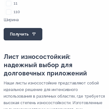
11
110
Ширина
115
12
Получить
120
13
14
Лист износостойкий:
1,5
надежный выбор для
15
долговечных приложений
16
Наши листы износостойкие представляют собой
17
идеальное решение для интенсивного
18
использования в различных областях, где требуется
высокая степень износостойкости. Изготовленные
19