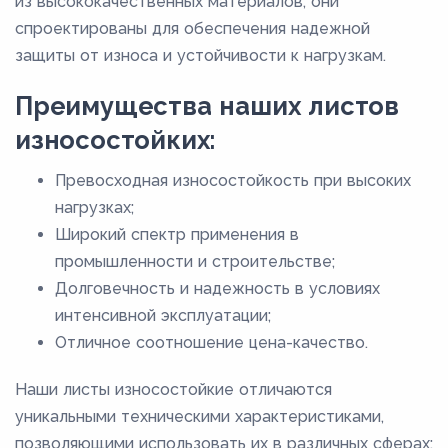
из высококачественных материалов, они
2
спроектированы для обеспечения надежной
20
защиты от износа и устойчивости к нагрузкам.
21
Преимущества наших листов
22
износостойких:
23
Превосходная износостойкость при высоких
2,4
нагрузках;
24
Широкий спектр применения в
2,5
промышленности и строительстве;
25
Долговечность и надежность в условиях
интенсивной эксплуатации;
26
Отличное соотношение цена-качество.
28
3
Наши листы износостойкие отличаются
уникальными техническими характеристиками,
30
позволяющими использовать их в различных сферах: