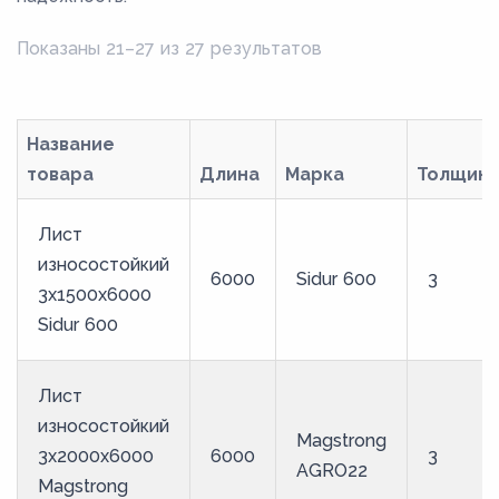
5
50
Показаны 21–27 из 27 результатов
55
6
Название
60
товара
Длина
Марка
Толщин
65
7
Лист
износостойкий
70
6000
Sidur 600
3
3x1500x6000
75
Sidur 600
8
80
Лист
85
износостойкий
Magstrong
3x2000x6000
6000
3
9
AGRO22
Magstrong
90