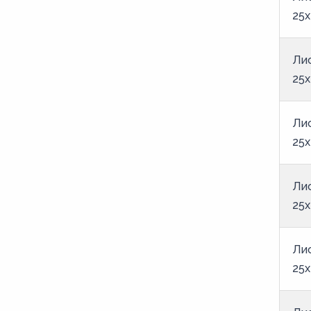
35
25x
36
38
Ли
4
25
40
42
Ли
25x
44
45
Ли
46
25x
48
5
Ли
50
25x
55