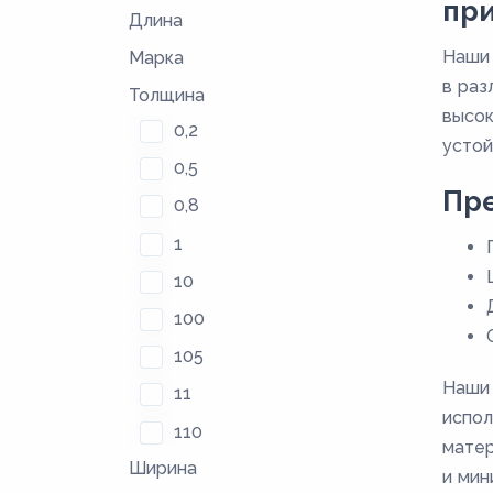
пр
Длина
Наши 
Марка
в раз
Толщина
высок
0,2
устой
0,5
Пре
0,8
1
10
100
105
Наши 
11
испол
110
матер
Ширина
115
и мин