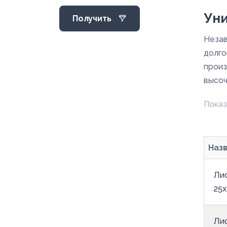
12
Уни
Получить
120
Незав
13
долго
14
произ
1,5
высоч
15
Показ
16
17
18
Наз
19
Ли
2
25x
20
21
Ли