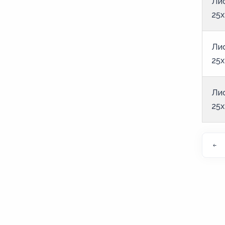
6
Ли
25x
60
65
Ли
7
25x
70
75
Ли
8
25x
80
85
9
90
95