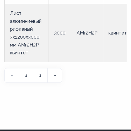
Лист
алюминиевый
рифленый
3000
АМг2Н2Р
квинтет
3х1200х3000
мм АМг2Н2Р
квинтет
1
2