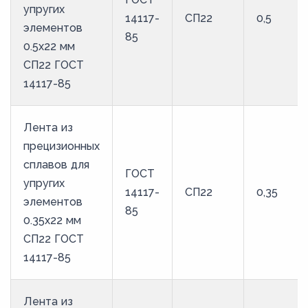
упругих
14117-
СП22
0,5
44
элементов
85
45
0.5x22 мм
СП22 ГОСТ
46
14117-85
47
48
Лента из
49
прецизионных
50
сплавов для
ГОСТ
упругих
51
14117-
СП22
0,35
элементов
52
85
0.35x22 мм
53
СП22 ГОСТ
54
14117-85
55
Лента из
56