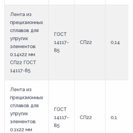
70
Лента из
75
прецизионных
80
сплавов для
ГОСТ
85
упругих
14117-
СП22
0,14
элементов
90
85
0.14x22 мм
95
СП22 ГОСТ
14117-85
Лента из
прецизионных
сплавов для
ГОСТ
упругих
14117-
СП22
0,1
элементов
85
0.1x22 мм