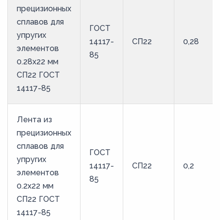
прецизионных
57
сплавов для
ГОСТ
58
упругих
14117-
СП22
0,28
59
элементов
85
0.28x22 мм
60
СП22 ГОСТ
61
14117-85
62
63
Лента из
64
прецизионных
сплавов для
65
ГОСТ
упругих
66
14117-
СП22
0,2
элементов
85
67
0.2x22 мм
68
СП22 ГОСТ
14117-85
69