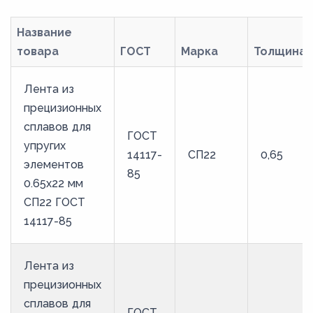
30
31
Название
32
товара
ГОСТ
Марка
Толщина
33
Лента из
34
прецизионных
35
сплавов для
ГОСТ
36
упругих
14117-
СП22
0,65
элементов
37
85
0.65x22 мм
38
СП22 ГОСТ
39
14117-85
40
41
Лента из
прецизионных
42
сплавов для
43
ГОСТ