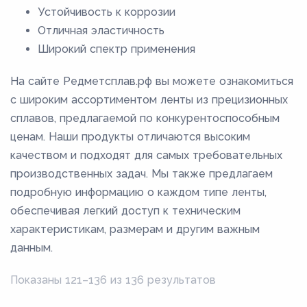
22
Устойчивость к коррозии
220
Отличная эластичность
Широкий спектр применения
225
23
На сайте Редметсплав.рф вы можете ознакомиться
230
с широким ассортиментом ленты из прецизионных
сплавов, предлагаемой по конкурентоспособным
235
ценам. Наши продукты отличаются высоким
24
качеством и подходят для самых требовательных
240
производственных задач. Мы также предлагаем
25
подробную информацию о каждом типе ленты,
обеспечивая легкий доступ к техническим
26
характеристикам, размерам и другим важным
27
данным.
28
Показаны 121–136 из 136 результатов
29