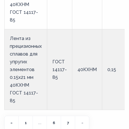
40КХНМ
ГОСТ 14117-
85
Лента из
прецизионных
сплавов для
упругих
ГОСТ
элементов
14117-
40КХНМ
0,15
0.15x21 мм
85
40КХНМ
ГОСТ 14117-
85
1
...
6
7