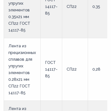
упругих
14117-
СП22
0,35
44
элементов
85
45
0.35x21 мм
СП22 ГОСТ
46
14117-85
47
48
Лента из
49
прецизионных
50
сплавов для
ГОСТ
упругих
51
14117-
СП22
0,28
элементов
52
85
0.28x21 мм
53
СП22 ГОСТ
54
14117-85
55
Лента из
56