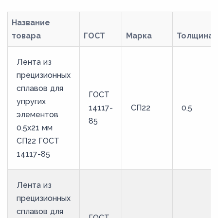
30
31
Название
32
товара
ГОСТ
Марка
Толщина
33
Лента из
34
прецизионных
35
сплавов для
ГОСТ
36
упругих
14117-
СП22
0,5
элементов
37
85
0.5x21 мм
38
СП22 ГОСТ
39
14117-85
40
41
Лента из
прецизионных
42
сплавов для
43
ГОСТ