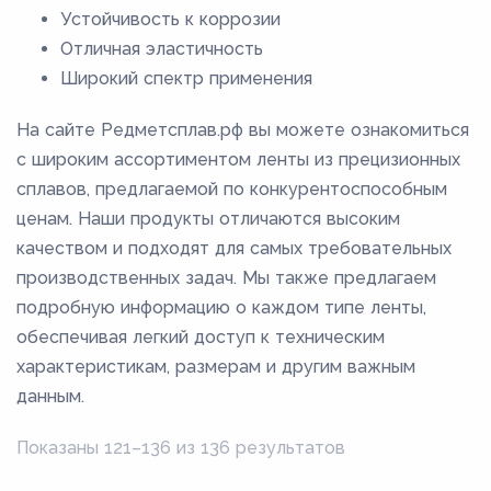
22
Устойчивость к коррозии
220
Отличная эластичность
Широкий спектр применения
225
23
На сайте Редметсплав.рф вы можете ознакомиться
230
с широким ассортиментом ленты из прецизионных
сплавов, предлагаемой по конкурентоспособным
235
ценам. Наши продукты отличаются высоким
24
качеством и подходят для самых требовательных
240
производственных задач. Мы также предлагаем
25
подробную информацию о каждом типе ленты,
обеспечивая легкий доступ к техническим
26
характеристикам, размерам и другим важным
27
данным.
28
Показаны 121–136 из 136 результатов
29