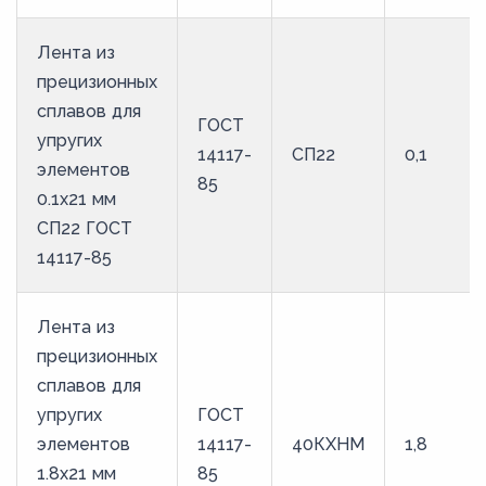
70
Лента из
75
прецизионных
80
сплавов для
ГОСТ
85
упругих
14117-
СП22
0,1
элементов
90
85
0.1x21 мм
95
СП22 ГОСТ
14117-85
Лента из
прецизионных
сплавов для
упругих
ГОСТ
элементов
14117-
40КХНМ
1,8
1.8x21 мм
85