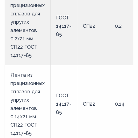
прецизионных
57
сплавов для
ГОСТ
58
упругих
14117-
СП22
0,2
59
элементов
85
0.2x21 мм
60
СП22 ГОСТ
61
14117-85
62
63
Лента из
64
прецизионных
сплавов для
65
ГОСТ
упругих
66
14117-
СП22
0,14
элементов
85
67
0.14x21 мм
68
СП22 ГОСТ
14117-85
69