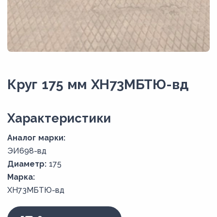
Круг 175 мм ХН73МБТЮ-вд
Xарактеристики
Аналог марки:
ЭИ698-вд
Диаметр:
175
Марка:
ХН73МБТЮ-вд