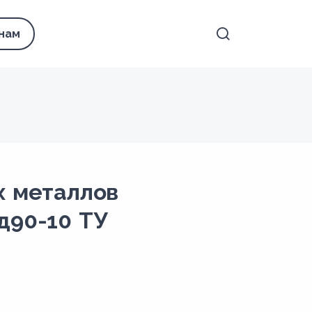
 нам
х металлов
д90-10 ТУ